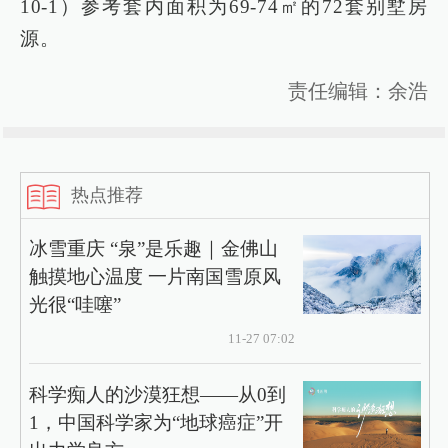
10-1）参考套内面积为69-74㎡的72套别墅房
源。
责任编辑：余浩
热点推荐
冰雪重庆 “泉”是乐趣｜金佛山
触摸地心温度 一片南国雪原风
光很“哇噻”
11-27 07:02
科学痴人的沙漠狂想——从0到
1，中国科学家为“地球癌症”开