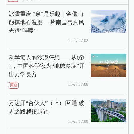
冰雪重庆 “泉”是乐趣｜金佛山
触摸地心温度 一片南国雪原风
光很“哇噻”
11-27 07:02
科学痴人的沙漠狂想——从0到
1，中国科学家为“地球癌症”开
出力学良方
11-27 07:00
原创
万达开“合伙人”（上）|互通 破
界之路越拓越宽
11-27 07:00