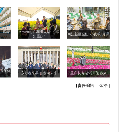
力 赋能
Amazing!在花田火锅中"感
两江新区金山"小夜校"开课
知重庆"
际青年体
东方春来早 奋发向未来
重庆长寿湖:花开迎春来
[责任编辑： 余浩 ]