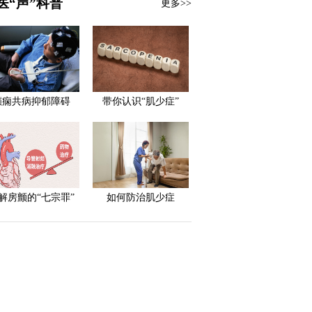
医“声”科普
更多>>
癫痫共病抑郁障碍
带你认识“肌少症”
解房颤的“七宗罪”
如何防治肌少症