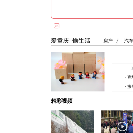
房产
汽
·
一
·
商
·
擦
精彩视频