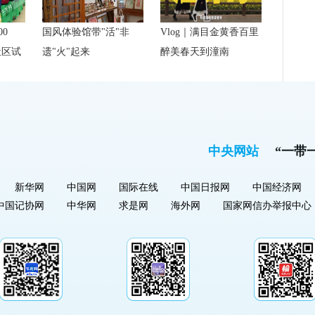
00
国风体验馆带"活"非
Vlog｜满目金黄香百里
社区试
遗"火"起来
醉美春天到潼南
中央网站
“一带
新华网
中国网
国际在线
中国日报网
中国经济网
中国记协网
中华网
求是网
海外网
国家网信办举报中心