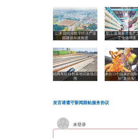
江津:团结湖数字经济产业
垫江:发展新质生产
园建设加速推进
工业强经济
招商车研科创基地试验场启
来自13个国家的国
用
验"龙抬头"
发言请遵守新闻跟帖服务协议
未登录