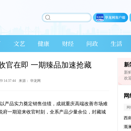
育
文艺
健康
财经
问政
生活
3收官在即 一期臻品加速抢藏
新
新
欢
29 14:37:44
来源：
华龙网
网
府以产品实力奠定销售佳绩，成就重庆高端改善市场难
网
园悦府一期迎来收官时刻，全系产品少量余位，封藏城
西
溉