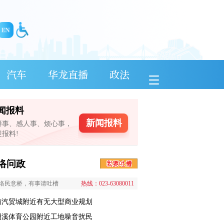
汽车
华龙直播
政法
闻报料
新闻报料
鲜事、感人事、烦心事，
迎报料!
络问政
络民意桥，有事请吐槽
热线：023-63080011
南汽贸城附近有无大型商业规划
澜溪体育公园附近工地噪音扰民