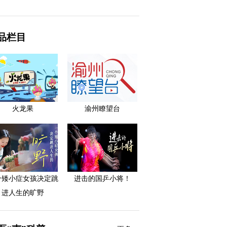
品栏目
火龙果
渝州瞭望台
个矮小症女孩决定跳
进击的国乒小将！
进人生的旷野