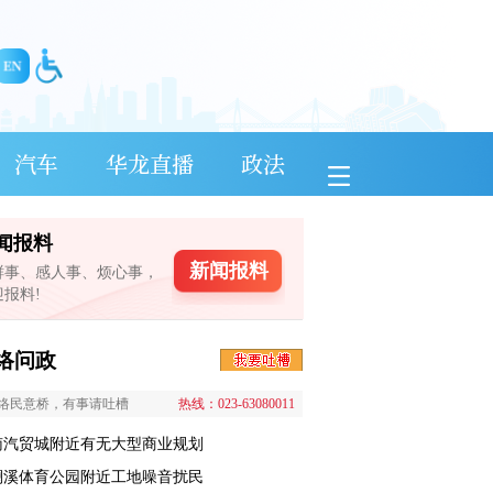
汽车
华龙直播
政法
闻报料
新闻报料
鲜事、感人事、烦心事，
迎报料!
络问政
络民意桥，有事请吐槽
热线：023-63080011
南汽贸城附近有无大型商业规划
澜溪体育公园附近工地噪音扰民