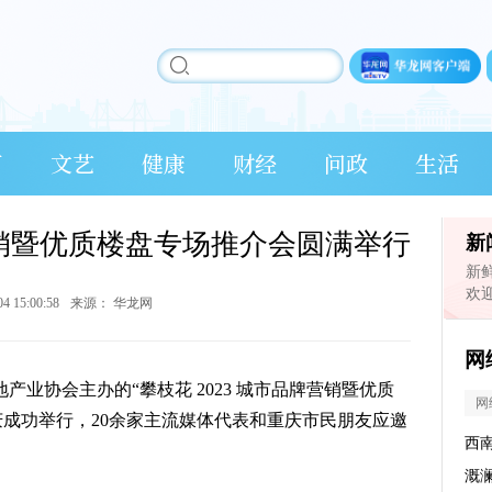
育
文艺
健康
财经
问政
生活
营销暨优质楼盘专场推介会圆满举行
新
新
欢
04 15:00:58
来源：
华龙网
网
地产业协会主办的“攀枝花 2023 城市品牌营销暨优质
网
庆成功举行，20余家主流媒体代表和重庆市民朋友应邀
西
溉