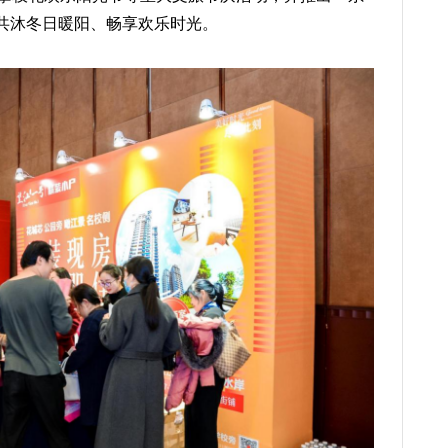
花共沐冬日暖阳、畅享欢乐时光。