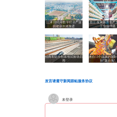
江津:团结湖数字经济产业
垫江:发展新质生产
园建设加速推进
工业强经济
招商车研科创基地试验场启
来自13个国家的国
用
验"龙抬头"
发言请遵守新闻跟帖服务协议
未登录