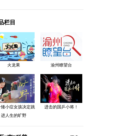
品栏目
火龙果
渝州瞭望台
个矮小症女孩决定跳
进击的国乒小将！
进人生的旷野