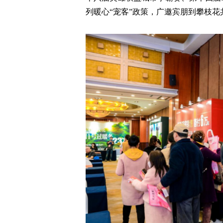
列暖心“宠客”政策，广邀宾朋到攀枝