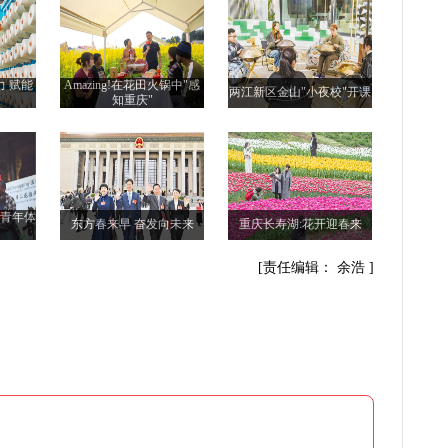
力 赋能
Amazing!在花田火锅中"感
两江新区金山"小夜校"开课
知重庆"
际青年体
东方春来早 奋发向未来
重庆长寿湖:花开迎春来
[责任编辑： 余浩 ]