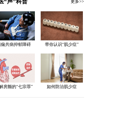
医“声”科普
更多>>
癫痫共病抑郁障碍
带你认识“肌少症”
解房颤的“七宗罪”
如何防治肌少症