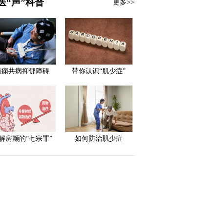
医“声”科普
更多>>
癫痫共病抑郁障碍
带你认识“肌少症”
解房颤的“七宗罪”
如何防治肌少症