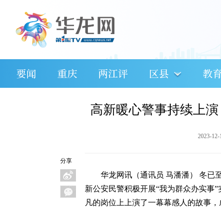
要闻
重庆
两江评
区县
教
高新暖心警事持续上演
2023-12-
分享
华龙网讯（通讯员 马潘潘） 冬已
新公安民警积极开展“我为群众办实事
凡的岗位上上演了一幕幕感人的故事，成为