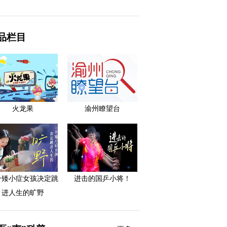
品栏目
火龙果
渝州瞭望台
个矮小症女孩决定跳
进击的国乒小将！
进人生的旷野