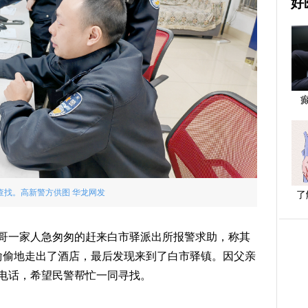
好
查找。高新警方供图 华龙网发
了
大哥一家人急匆匆的赶来白市驿派出所报警求助，称其
人偷偷地走出了酒店，最后发现来到了白市驿镇。因父亲
电话，希望民警帮忙一同寻找。