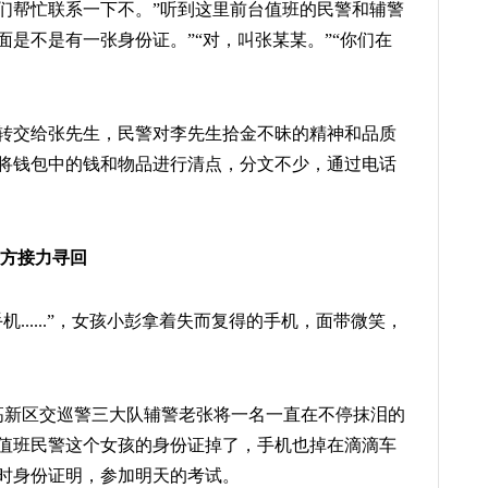
们帮忙联系一下不。”听到这里前台值班的民警和辅警
是不是有一张身份证。”“对，叫张某某。”“你们在
转交给张先生，民警对李先生拾金不昧的精神和品质
将钱包中的钱和物品进行清点，分文不少，通过电话
警方接力寻回
......”，女孩小彭拿着失而复得的手机，面带微笑，
分许，高新区交巡警三大队辅警老张将一名一直在不停抹泪的
值班民警这个女孩的身份证掉了，手机也掉在滴滴车
时身份证明，参加明天的考试。