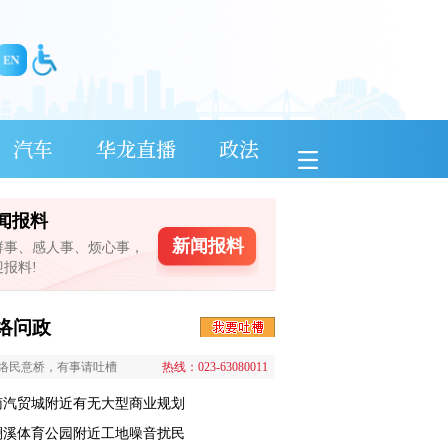
汽车
华龙直播
政法
闻报料
新闻报料
鲜事、感人事、烦心事，
迎报料!
络问政
络民意桥，有事请吐槽
热线：023-63080011
南汽贸城附近有无大型商业规划
澜溪体育公园附近工地噪音扰民