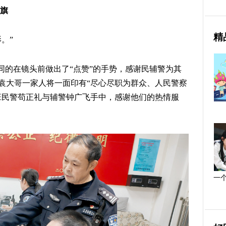
锦旗
精
。”
同的在镜头前做出了“点赞”的手势，感谢民辅警为其
午，袁大哥一家人将一面印有“尽心尽职为群众、人民警察
班民警苟正礼与辅警钟广飞手中，感谢他们的热情服
一