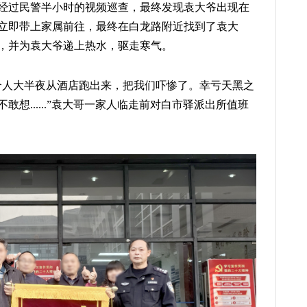
，经过民警半小时的视频巡查，最终发现袁大爷出现在
立即带上家属前往，最终在白龙路附近找到了袁大
，并为袁大爷递上热水，驱走寒气。
个人大半夜从酒店跑出来，把我们吓惨了。幸亏天黑之
想......”袁大哥一家人临走前对白市驿派出所值班