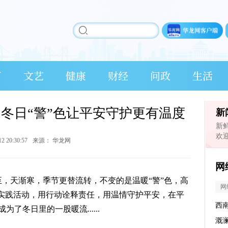
育
文艺
健康
财经
问政
生活
 冬日“警”色让平安守护更有温度
新
新
欢
12 20:30:57
来源：
华龙网
网
至，天渐寒，季节更替流转，不变的是温暖“警”色，高
网
”实践活动，用行动诠释责任，用温情守护平安，在平
西
了冬日里的一股暖流......
溉