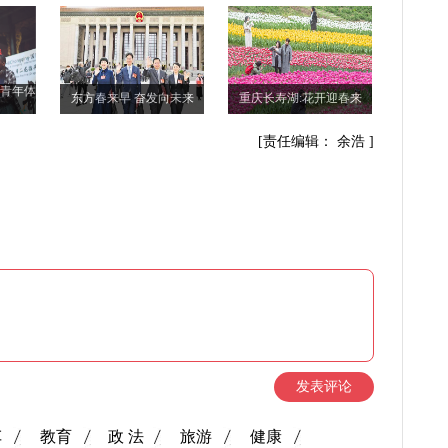
际青年体
东方春来早 奋发向未来
重庆长寿湖:花开迎春来
[责任编辑： 余浩 ]
发表评论
车
教育
政 法
旅游
健康