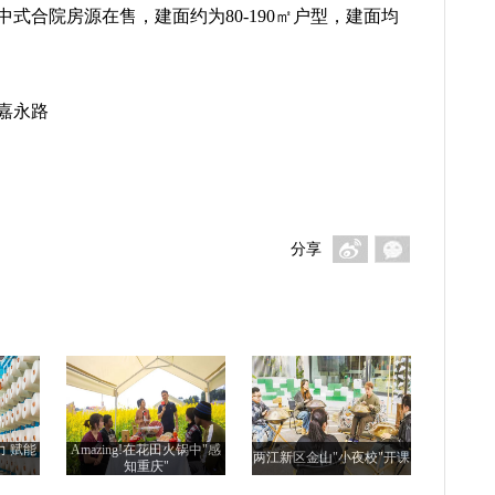
式合院房源在售，建面约为80-190㎡户型，建面均
嘉永路
分享
力 赋能
Amazing!在花田火锅中"感
两江新区金山"小夜校"开课
知重庆"