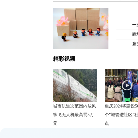
·
一
·
商
·
擦
精彩视频
城市轨道次范围内放风
重庆2024将建设5
筝飞无人机最高罚3万
个"城管进社区"
元
点