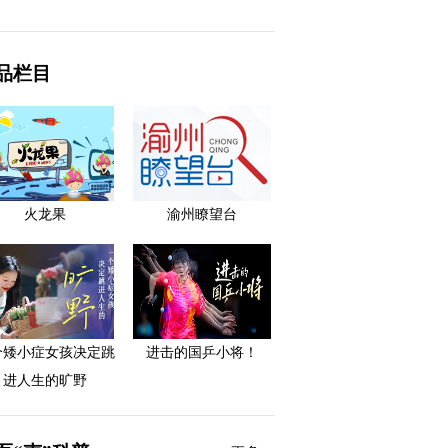
品栏目
火龙果
渝州瞭望台
个矮小症女孩决定跳
进击的国乒小将！
进人生的旷野