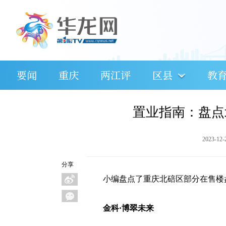
要闻
重庆
两江评
区县
教
置业指南：盘点
2023-12-
分享
小编盘点了重庆北碚区部分在售楼
金科·博翠未来