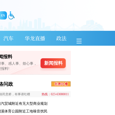
汽车
华龙直播
政法
闻报料
新闻报料
鲜事、感人事、烦心事，
迎报料!
络问政
络民意桥，有事请吐槽
热线：023-63080011
南汽贸城附近有无大型商业规划
澜溪体育公园附近工地噪音扰民