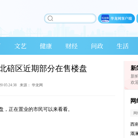
育
文艺
健康
财经
问政
生活
北碚区近期部分在售楼盘
新
新
欢
20 05:24:38
来源：
华龙网
网
盘，正在置业的市民可以来看看。
网
西
溉