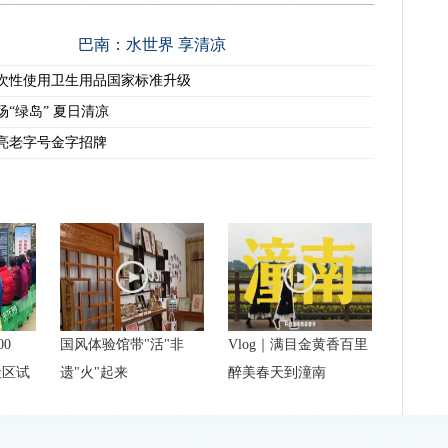
巴南：水世界 享清凉
次性使用卫生用品国家标准升级
场“绿岛” 夏日清凉
亮老字号金字招牌
00
国风体验馆带"活"非
Vlog｜满目金黄香百里
社区试
遗"火"起来
醉美春天到潼南