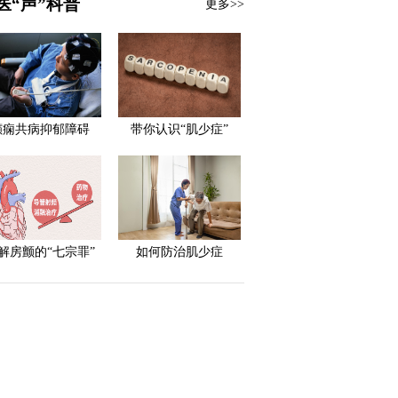
医“声”科普
更多>>
癫痫共病抑郁障碍
带你认识“肌少症”
解房颤的“七宗罪”
如何防治肌少症