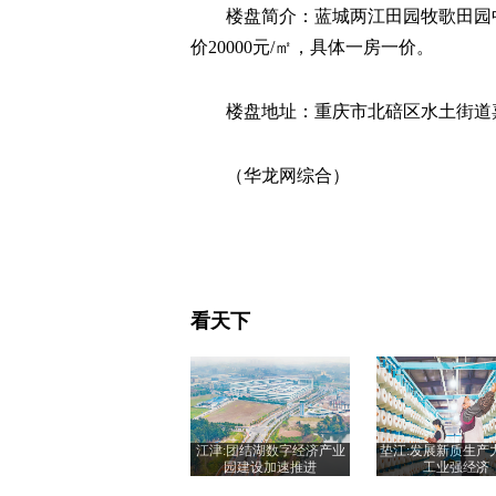
楼盘简介：蓝城两江田园牧歌田园中
价20000元/㎡，具体一房一价。
楼盘地址：重庆市北碚区水土街道
（华龙网综合）
看天下
江津:团结湖数字经济产业
垫江:发展新质生产
园建设加速推进
工业强经济