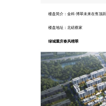
楼盘简介：金科·博翠未来在售顶跃
楼盘地址：北碚蔡家
绿城重庆春风晴翠