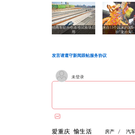
招商车研科创基地试验场启
来自13个国家的国
用
验"龙抬头"
发言请遵守新闻跟帖服务协议
未登录
房产
汽