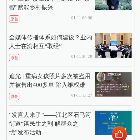
智”赋能乡村振兴
01-11 06:00
原创
全媒体传播体系如何建设？业内
人士在渝相互“取经”
01-11 20:29
原创
追光 | 重病女孩照片多次被盗用
并被售出400多单 陷入维权难
01-11 13:27
原创
“发言人来了”——江北区石马河
街道“谋民生之利 解群众之
忧”发布活动