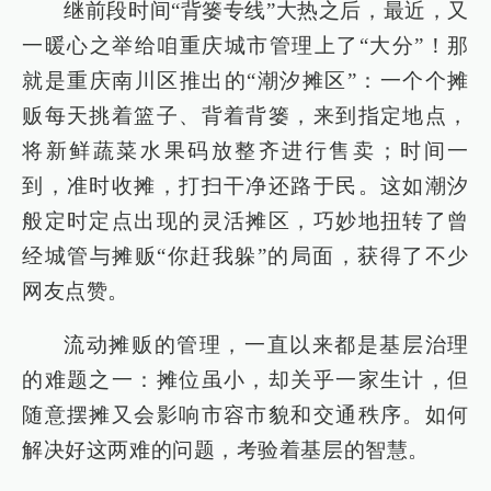
继前段时间“背篓专线”大热之后，最近，又
一暖心之举给咱重庆城市管理上了“大分”！那
就是重庆南川区推出的“潮汐摊区”：一个个摊
贩每天挑着篮子、背着背篓，来到指定地点，
将新鲜蔬菜水果码放整齐进行售卖；时间一
到，准时收摊，打扫干净还路于民。这如潮汐
般定时定点出现的灵活摊区，巧妙地扭转了曾
经城管与摊贩“你赶我躲”的局面，获得了不少
网友点赞。
流动摊贩的管理，一直以来都是基层治理
的难题之一：摊位虽小，却关乎一家生计，但
随意摆摊又会影响市容市貌和交通秩序。如何
解决好这两难的问题，考验着基层的智慧。