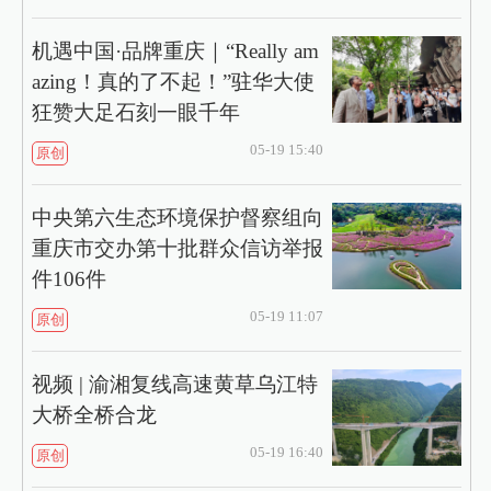
机遇中国·品牌重庆｜“Really am
azing！真的了不起！”驻华大使
狂赞大足石刻一眼千年
05-19 15:40
原创
中央第六生态环境保护督察组向
重庆市交办第十批群众信访举报
件106件
05-19 11:07
原创
视频 | 渝湘复线高速黄草乌江特
大桥全桥合龙
05-19 16:40
原创