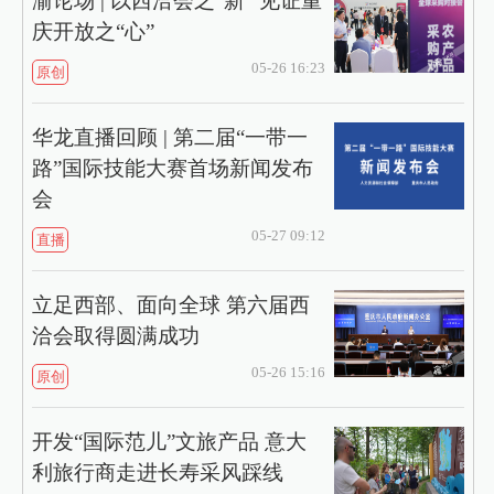
渝论场 | 以西洽会之“新” 见证重
庆开放之“心”
05-26 16:23
原创
华龙直播回顾 | 第二届“一带一
路”国际技能大赛首场新闻发布
会
05-27 09:12
直播
立足西部、面向全球 第六届西
洽会取得圆满成功
05-26 15:16
原创
开发“国际范儿”文旅产品 意大
利旅行商走进长寿采风踩线