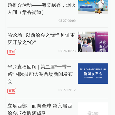
题推介活动——海棠飘香，烟火
人间（棠香街道）
05-27 09:00
渝论场 | 以西洽会之“新” 见证重
庆开放之“心”
05-26 16:23
原创
华龙直播回顾 | 第二届“一带一
路”国际技能大赛首场新闻发布
会
05-27 09:12
直播
立足西部、面向全球 第六届西
洽会取得圆满成功