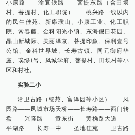
小康路——渝宜铁路——菩提东路（含田坝
村、菩提村、化工职院）——桃兴路一线以内
的民生佳苑、新康璞山、小康工业、化工职
院、常春藤、金科阳光小镇、东海假日花园、
晶山新城际、美丽泽京、菩提印象、保利壹号
公馆、金科世界城、长寿古镇、同元御府华
庭、璞缇1号、凤城学府、菩提村、田坝村等小
区和村社。
实验二小
沿卫古路（锦苑、富泽园等小区）——凤
园路——凤城市场天桥——长寿路——西门转
盘——兴隆路——黄东街——黄桷路大道——
平湖路——长寿一中——圣地佳苑——卫古路