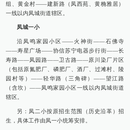
组、黄金村——建新路（凤西苑、黄桷雅居）
一线以内凤城街道辖区。
凤城一小
沿凤鸣家园小区——火神街——石佛寺
——寿星广场——协信苏宁电器步行街——长
寿路——凤园路——卫古路——原川染厂片区
（包括原氮肥厂、磷肥厂、酒厂、过滩村、陵
园村等）——轻华路（三角碑）——望江路
（含坎）——凤鸣家园小区一线以内凤城街道
辖区。
另：凤二小按原招生范围（历史沿革）招
生，具体工作由凤一小统筹安排。