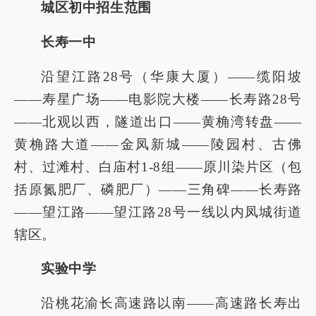
城区初中招生范围
长寿一中
沿望江路28号（华康大厦）——缆阳坡
——寿星广场——电影院大楼——长寿路28号
——北观以西，隧道出口——黄桷湾转盘——
黄桷路大道——金凤新城——陵园村、古佛
村、过滩村、白庙村1-8组——原川染片区（包
括原氮肥厂、磷肥厂）——三角碑——长寿路
——望江路——望江路28号一线以内凤城街道
辖区。
实验中学
沿桃花渝长高速路以南——高速路长寿出