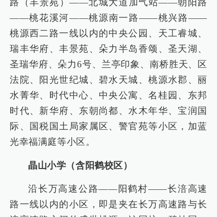
路（丰景苑）——北城大道加气站——朝阳路
——桃花溪河——桃源南一路——桃兴路——
桃源西二路一线以内的中央公园、天工睿城、
瑞丰华府、丰景苑、朵力半岛香颂、圣天湖、
圣瑞华府、朵力6号、兰亭印象、南桥胜天、区
法院、阳光世纪城、碧水天城、桃源水郡、丽
水菁华、时代中心、中央公寓、名桂园、东邦
时代、新华府、东朝尚都、水木年华、宝润国
际、国税国土局家属区、警官苑等小区，加蓝
光幸福满庭等小区。
晶山小学（含阳鹤校区）
沿长万高速公路——阳鹤村——长涪高速
路一线以内的小区，即是夹在长万高速路与长