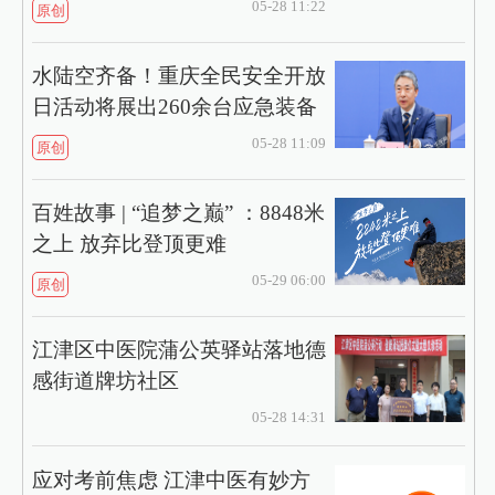
05-28 11:22
原创
水陆空齐备！重庆全民安全开放
日活动将展出260余台应急装备
05-28 11:09
原创
百姓故事 | “追梦之巅” ：8848米
之上 放弃比登顶更难
05-29 06:00
原创
江津区中医院蒲公英驿站落地德
感街道牌坊社区
05-28 14:31
应对考前焦虑 江津中医有妙方