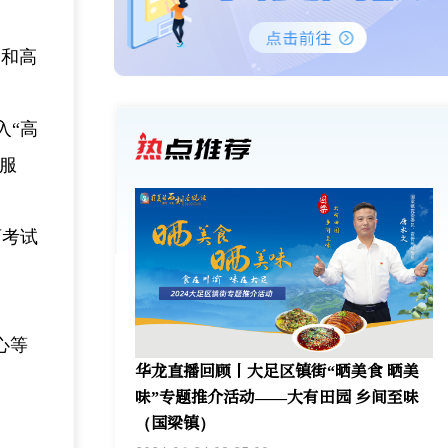
）和高
入“高
门服
育考试
心等
华龙直播回顾丨大足区镇街“晒美食 晒美
味”专题推介活动——大有田园 乡间至味
（国梁镇）