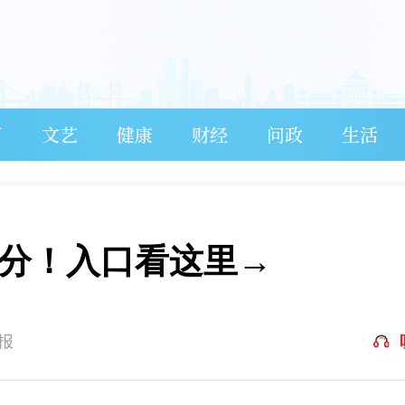
育
文艺
健康
财经
问政
生活
查分！入口看这里→
报