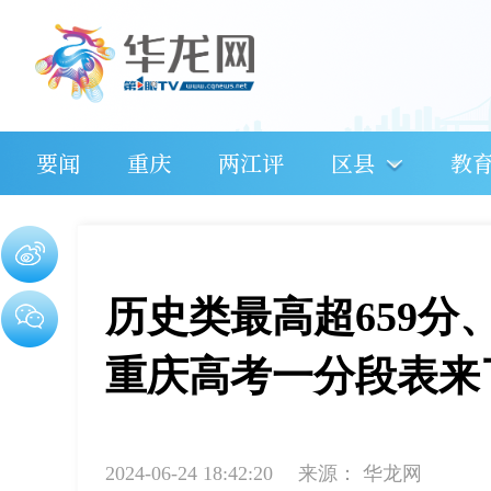
要闻
重庆
两江评
区县
教
历史类最高超659分、
重庆高考一分段表来
2024-06-24 18:42:20
来源：
华龙网