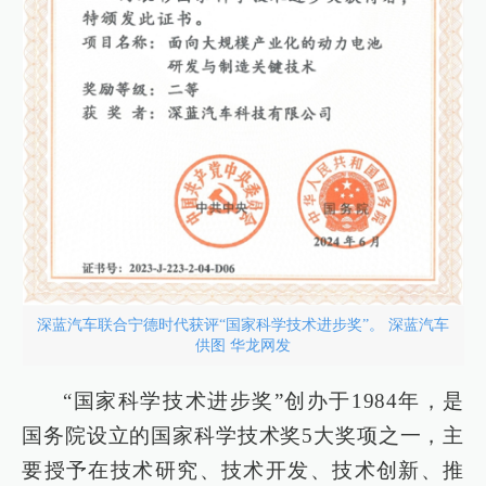
深蓝汽车联合宁德时代获评“国家科学技术进步奖”。 深蓝汽车
供图 华龙网发
“国家科学技术进步奖”创办于1984年，是
国务院设立的国家科学技术奖5大奖项之一，主
要授予在技术研究、技术开发、技术创新、推