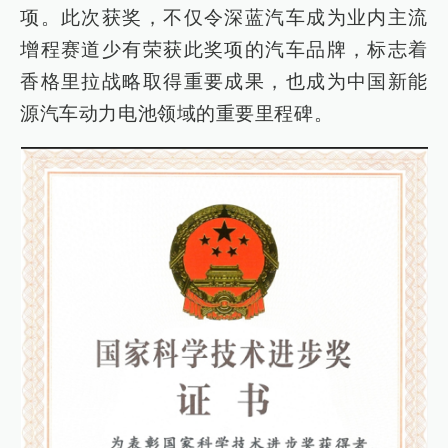
项。此次获奖，不仅令深蓝汽车成为业内主流
增程赛道少有荣获此奖项的汽车品牌，标志着
香格里拉战略取得重要成果，也成为中国新能
源汽车动力电池领域的重要里程碑。