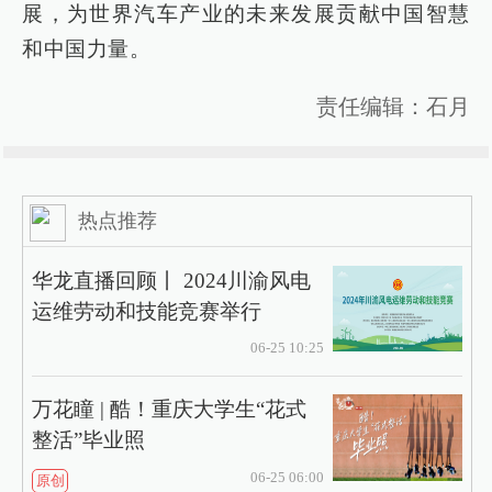
展，为世界汽车产业的未来发展贡献中国智慧
和中国力量。
责任编辑：石月
热点推荐
华龙直播回顾丨 2024川渝风电
运维劳动和技能竞赛举行
06-25 10:25
万花瞳 | 酷！重庆大学生“花式
整活”毕业照
06-25 06:00
原创