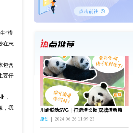
生”模
校在志
体包含
生要仔
业，
策，我
川渝联动SVG｜打造增长极 双城谱新篇
原创
|
2024-06-26 11:09:23