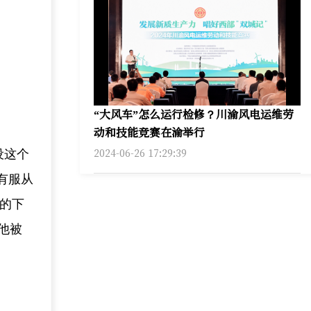
“大风车”怎么运行检修？川渝风电运维劳
动和技能竞赛在渝举行
2024-06-26 17:29:39
设这个
有服从
的下
他被