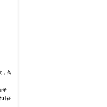
次，高
须录
本科征