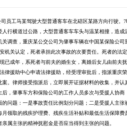
公交公司员工马某驾驶大型普通客车在北碚区某路方向行驶。7
经人行横道过公路，大型普通客车车头与温某相撞，造成
机关调查，重庆某公交公司为肇事车辆在中国某保险公司
公安机关认定，死者承担此次事故的次要责任。死者的法
儿现已成年，系死者与前夫的婚生女，离婚后女儿由前夫
北碚区法律援助中心申请法律援助，经受理审批后，指派重庆
此案。律师接受指派后，立即展开证据材料的收集，并认
生后，肇事车方和保险公司的工作人员多次与受援人协商
面的问题：一是事故责任比例划分问题；二是受援人主张
每月领取的残疾护理费、残疾生活补贴和最低生活保障费
者亲属主张的精神抚慰金是否应当得到主张的问题。