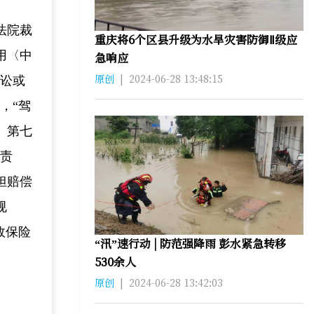
法院裁
重庆将6个区县升级为水旱灾害防御Ⅱ级应
用〈中
急响应
原创
|
2024-06-28 13:48:15
诉讼或
，“驾
》第七
事责
担赔偿
规
故保险
“汛”速行动 | 防范强降雨 彭水紧急转移
530余人
原创
|
2024-06-28 13:42:03