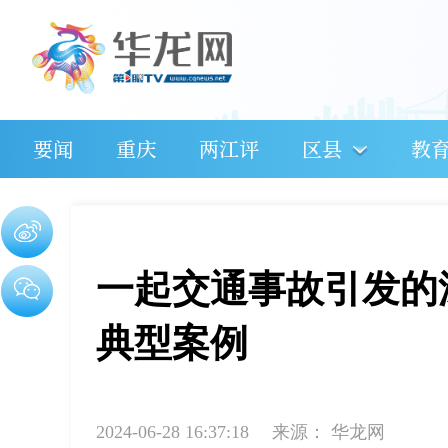
要闻
重庆
两江评
区县
教
一起交通事故引发的
典型案例
2024-06-28 16:37:18
来源：
华龙网