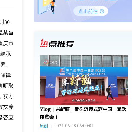
时30
温某当
重庆市
定继承
抚养。
荣泽律
真听取
，双方
被扶养
Vlog｜来新疆，带你沉浸式逛中国—亚欧
博览会！
是否应
原创
|
2024-06-28 06:00:01