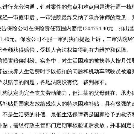
人进行充分沟通，针对案件的焦点和难点问题进行逐一梳
案经一审庭审后，一审法院最终采纳了承办律师的意见，
保险公司在保险责任范围内赔偿1304754.40元，扣出
1271.40元。保险公司不服一审判决而提起上诉，二审法院
已全额获得赔偿，受援人合法权益得到有力维护和保障。
的损害赔偿纠纷。实务中，对生活困难的被扶养人按月领
算被扶养人生活费时予以抵扣的问题和机动车驾驶员被追
予以赔偿的问题，各地法院没有统一裁判标准。
机构认定为完全丧失劳动能力，但江某的父母健在。承办
活补贴是国家发放给残疾人的特殊困难补贴，具有极强的
，不是生活费的补偿。最低生活保障费是国家给予的救济
补贴，需经行政主管部门定期审核验证后发放，并非固定