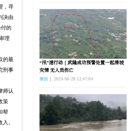
理，寻
判决由
垫付的
经审理
取的最
“汛”速行动｜武隆成功预警处置一起滑坡
灾情 无人员伤亡
究刑事
原创
|
2024-06-28 11:47:04
律师认
政策
和帮
收入。