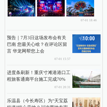
07-01 18:46
预告｜7月3日这场发布会有关
巴南 您最关心啥？在评论区留
言 华龙网帮您上会
07-01 15:57
进度条刷新！重庆寸滩港港口工
程旅客通廊平台施工完成70%
07-01 20:31
乐温县（今长寿区）为“天宝荔