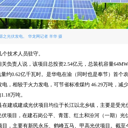
源之光伏发电。 华龙网记者 羊华 摄
几个技术人员驻守。
关负责人说，该项目总投资2.54亿元，总装机容量64MW
发电量约0.62亿千瓦时。是华电在渝（同时也是奉节）首个
网发电，相较于火力发电，可节省标准煤约 46.29万吨，减
1.18万吨。
县在建或建成光伏项目均位于长江以北乡镇，主要是受光
光伏项目，在建石岗公平、青莲、红土和汾河（一期）光
项目，主要有新民永乐、鹤峰五马、甲高光伏项目。截至