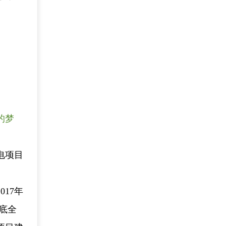
的梦
电项目
17年
年底全