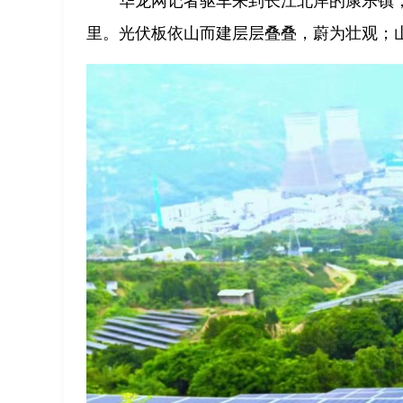
华龙网记者驱车来到长江北岸的康乐镇
里。光伏板依山而建层层叠叠，蔚为壮观；