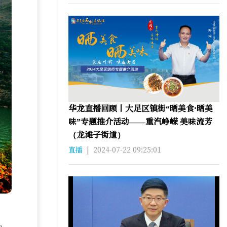
华龙直播回顾丨大足区镇街“晒美食·晒美
味”专题推介活动——重汽峥嵘 美味流芳
（龙滩子街道）
直播
|
2024-07-22 09:25:01