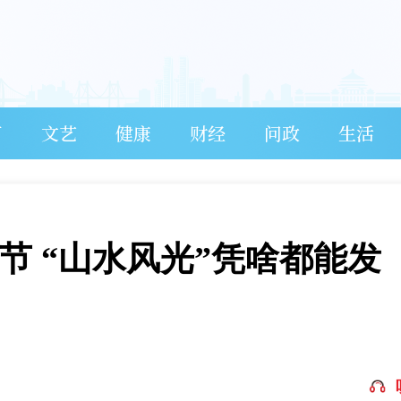
育
文艺
健康
财经
问政
生活
奉节 “山水风光”凭啥都能发