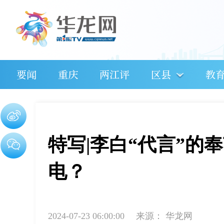
要闻
重庆
两江评
区县
教
特写|李白“代言”的
电？
2024-07-23 06:00:00
来源：
华龙网