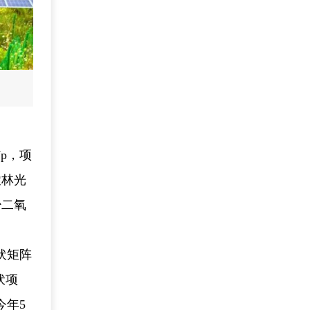
p，项
农林光
少二氧
伏矩阵
伏项
今年5