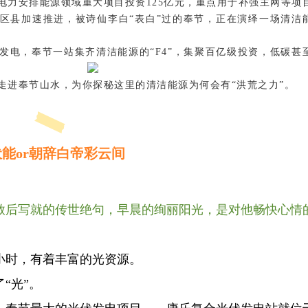
电力安排能源领域重大项目投资125亿元，重点用于补强主网等项
的区县加速推进，被诗仙李白“表白”过的奉节，正在演绎一场清洁
发电，奉节一站集齐清洁能源的“F4”，集聚百亿级投资，低碳甚
走进奉节山水，为你探秘这里的清洁能源为何会有“洪荒之力”。
能or朝辞白帝彩云间
赦后写就的传世绝句，早晨的绚丽阳光，是对他畅快心情
9小时，有着丰富的光资源。
“光”。