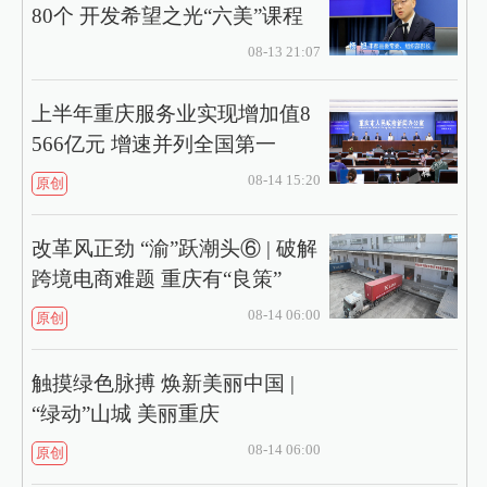
80个 开发希望之光“六美”课程
08-13 21:07
上半年重庆服务业实现增加值8
566亿元 增速并列全国第一
08-14 15:20
原创
改革风正劲 “渝”跃潮头⑥ | 破解
跨境电商难题 重庆有“良策”
08-14 06:00
原创
触摸绿色脉搏 焕新美丽中国 |
“绿动”山城 美丽重庆
08-14 06:00
原创