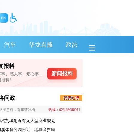
汽车
华龙直播
政法
闻报料
新闻报料
鲜事、感人事、烦心事，
迎报料!
络问政
络民意桥，有事请吐槽
热线：023-63080011
南汽贸城附近有无大型商业规划
澜溪体育公园附近工地噪音扰民