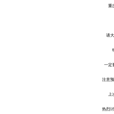
重
请
一定
注意
上
热烈