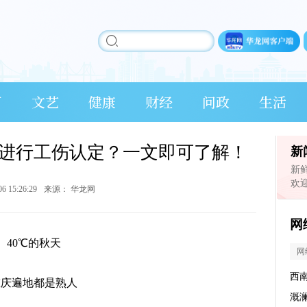
育
文艺
健康
财经
问政
生活
进行工伤认定？一文即可了解！
新
新
欢
06 15:26:29
来源：
华龙网
网
40℃的秋天
网
西
重庆遍地都是熟人
溉