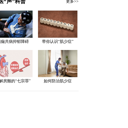
医“声”科普
更多>>
癫痫共病抑郁障碍
带你认识“肌少症”
解房颤的“七宗罪”
如何防治肌少症