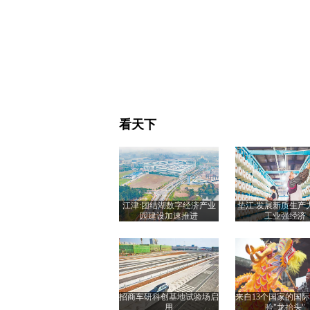
看天下
江津:团结湖数字经济产业
垫江:发展新质生产
园建设加速推进
工业强经济
招商车研科创基地试验场启
来自13个国家的国
用
验"龙抬头"