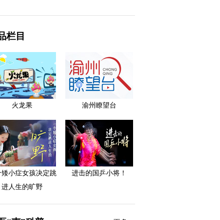
品栏目
火龙果
渝州瞭望台
个矮小症女孩决定跳
进击的国乒小将！
进人生的旷野