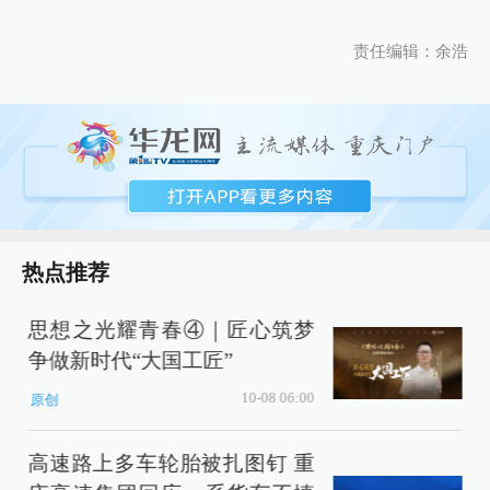
责任编辑：余浩
热点推荐
思想之光耀青春④｜匠心筑梦
争做新时代“大国工匠”
10-08 06:00
原创
高速路上多车轮胎被扎图钉 重