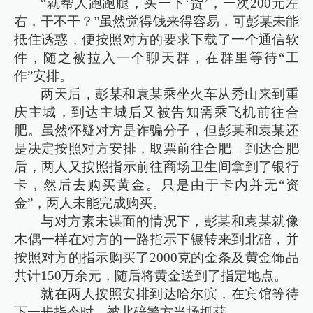
“就帮人跑跑腿，买一下‘货’，一次200元左
右，干不干？”虽然觉得钱来得容易，可彭某未能
抵住诱惑，便按照对方的要求下载了一个通信软
件，随之被拉入一个聊天群，在群里等待“工
作”安排。
两天后，彭某和袁某乘坐火车从秀山来到重
庆主城，到达主城后又被告知需乘飞机前往合
肥。虽然怀疑对方是诈骗分子，但彭某和袁某还
是决定按照对方安排，取票前往合肥。到达合肥
后，两人又按照指示前往商场卫生间拿到了银行
卡，然后去购买黄金。只是由于卡内并无“资
金”，两人未能完成购买。
与对方素未谋面的情况下，彭某和袁某就像
木偶一样在对方的一路指示下辗转来到北碚，并
按照对方的指示购买了2000克的金条及黄金饰品
共计150万余元，随后将黄金送到了指定地点。
就在两人按照安排到达哈尔滨，在宾馆等待
下一步指令时，被北碚警方当场抓获。