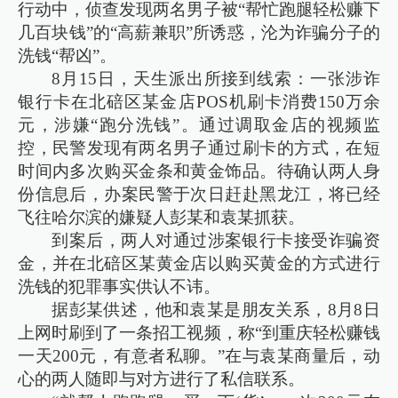
行动中，侦查发现两名男子被“帮忙跑腿轻松赚下
几百块钱”的“高薪兼职”所诱惑，沦为诈骗分子的
洗钱“帮凶”。
8月15日，天生派出所接到线索：一张涉诈
银行卡在北碚区某金店POS机刷卡消费150万余
元，涉嫌“跑分洗钱”。通过调取金店的视频监
控，民警发现有两名男子通过刷卡的方式，在短
时间内多次购买金条和黄金饰品。待确认两人身
份信息后，办案民警于次日赶赴黑龙江，将已经
飞往哈尔滨的嫌疑人彭某和袁某抓获。
到案后，两人对通过涉案银行卡接受诈骗资
金，并在北碚区某黄金店以购买黄金的方式进行
洗钱的犯罪事实供认不讳。
据彭某供述，他和袁某是朋友关系，8月8日
上网时刷到了一条招工视频，称“到重庆轻松赚钱
一天200元，有意者私聊。”在与袁某商量后，动
心的两人随即与对方进行了私信联系。