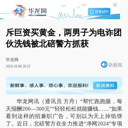
斥巨资买黄金，两男子为电诈团
伙洗钱被北碚警方抓获
华龙网
听新闻
2024-10-08 20:25
华龙网讯（通讯员 方丹）“帮忙跑跑腿，每
天报酬200—300元”“轻轻松松就能赚钱……”如果
看到这样的招兼职广告，可别以为天上掉馅饼
了。近日，北碚警方在全力推进“净网2024”专项