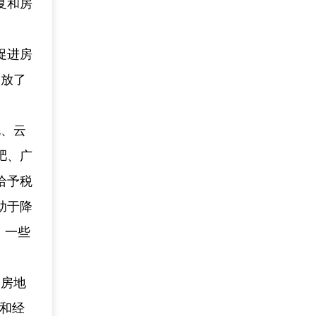
复和房
促进房
释放了
北、云
肥、广
给予税
助于降
。一些
国房地
业和经