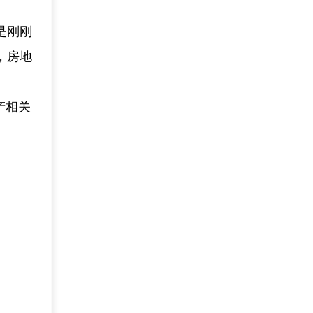
是刚刚
，房地
。
产相关