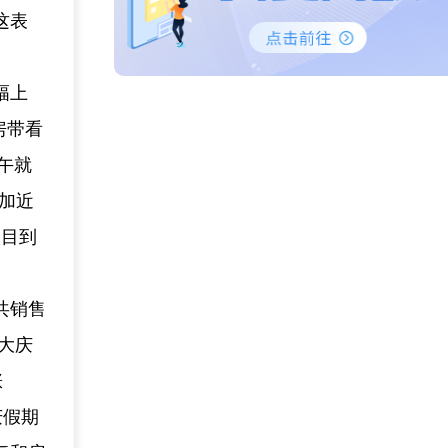
这表
幅上
房带看
午就
增加近
项目到
共销售
省大庆
涨
庆假期