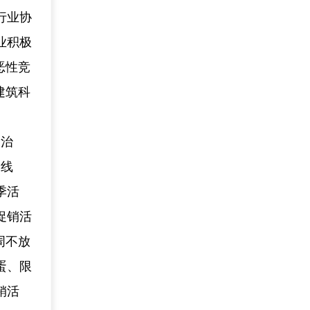
行业协
业积极
恶性竞
建筑科
自治
的线
季活
促销活
周不放
蛋、限
销活