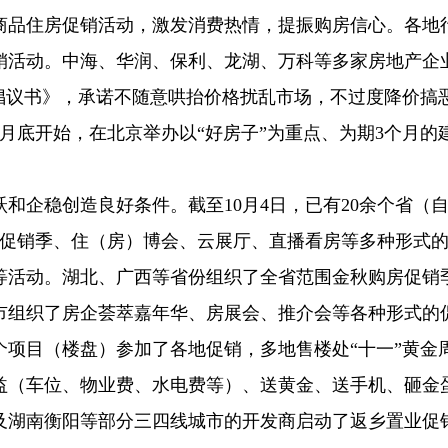
的商品住房促销活动，激发消费热情，提振购房信心。各地
销活动。中海、华润、保利、龙湖、万科等多家房地产企
倡议书》，承诺不随意哄抬价格扰乱市场，不过度降价搞
月底开始，在北京举办以“好房子”为重点、为期3个月的
和企稳创造良好条件。截至10月4日，已有20余个省（
秋促销季、住（房）博会、云展厅、直播看房等多种形式
等活动。湖北、广西等省份组织了全省范围金秋购房促销
市组织了房企荟萃嘉年华、房展会、推介会等各种形式的
00个项目（楼盘）参加了各地促销，多地售楼处“十一”黄金
益（车位、物业费、水电费等）、送黄金、送手机、砸金
及湖南衡阳等部分三四线城市的开发商启动了返乡置业促