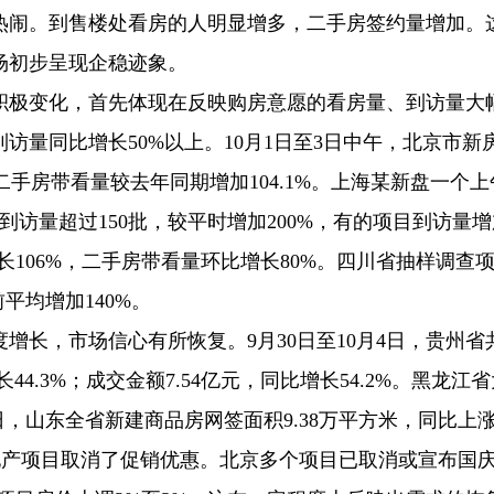
热闹。到售楼处看房的人明显增多，二手房签约量增加。
场初步呈现企稳迹象。
积极变化，首先体现在反映购房意愿的看房量、到访量大
访量同比增长50%以上。10月1日至3日中午，北京市新
二手房带看量较去年同期增加104.1%。上海某新盘一个上
到访量超过150批，较平时增加200%，有的项目到访量
长106%，二手房带看量环比增长80%。四川省抽样调查
平均增加140%。
增长，市场信心有所恢复。9月30日至10月4日，贵州省
长44.3%；成交金额7.54亿元，同比增长54.2%。黑龙江
首日，山东全省新建商品房网签面积9.38万平方米，同比上
房地产项目取消了促销优惠。北京多个项目已取消或宣布国