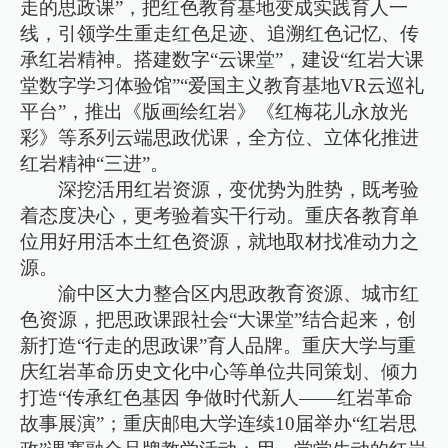
走的思政课”，把红色教育基地变成实践育人一
线，引领学生重走红色足迹、追溯红色记忆、传
承红岩精神。搭建数字“云课堂”，建设“红岩大课
堂数字学习体验馆”“爱国主义教育基地VR云巡礼
平台”，推出《版画绘红岩》《红梅花儿永放光
彩》等系列云端思政优课，全方位、立体化推进
红岩精神“三进”。
深挖活用红岩资源，变优势为胜势，既考验
着态度决心，更考验着实干行动。重庆各教育单
位用好用活本土红色资源，就地取材找准动力之
源。
渝中区大力整合区内思政教育资源、城市红
色资源，把思政课跟社会“大课堂”结合起来，创
新打造“行走的思政课”育人品牌。重庆大学与重
庆红岩革命历史文化中心等单位共同策划、倾力
打造“传承红色基因 争做时代新人——红岩革命
故事展演”；重庆邮电大学连续10届举办“红岩思