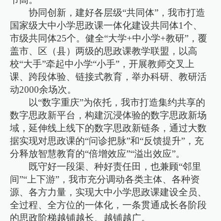
协同创新，建好各层级“共同体”，我市打造
国家级大中小学思政课一体化建设共同体1个、
市级共同体25个。健全“大学+中小学+教研”，覆
盖市、区（县）两级的思政课教学联盟，以高
校“大手”牵起中小学“小手”，开展教师交叉上
课、跨段体验、链接式教育，举办科研、教研活
动2000余场次。
以“数字重庆”为依托，我市打造集约共享的
数字思政新平台，构建沉浸体验的数字思政新场
域，延伸线上线下的数字思政新链条，通过大数
据实现对思政课的“问诊把脉”和“反馈提升”，充
分释放智慧教育的“倍增效应”“溢出效应”。
既守好一段渠、种好责任田，也兼顾“邻里
间”“上下游”，我市充分调动各类主体、各种资
源、各方力量，实现大中小学思政课建设全员、
全过程、全方位的一体化，一条贯通成长各阶段
的思政阶梯越铺越长、越铺越广。