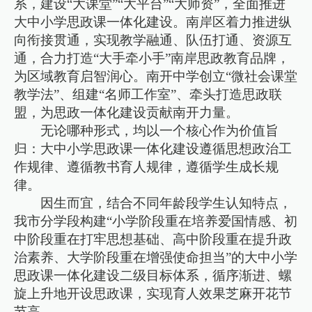
系，建设“大课堂”“大平台”“大师资”，全面推进
大中小学思政课一体化建设。南岸区着力推进纵
向衔接贯通，实现教学融通、队伍打通、资源互
通，合力打造“大手牵小手”南岸思政教育品牌，
为区域教育启智润心。南开中学创立“微社会课堂
教学法”、组建“名师工作室”、牵头打造思政联
盟，为思政一体化建设贡献南开力量。
无论哪种形式，均以一个核心作为价值旨
归：大中小学思政课一体化建设遵循思想政治工
作规律、遵循教书育人规律，遵循学生成长规
律。
因生而宜，结合不同年龄段学生认知特点，
我市分学段构建“小学阶段重在培养爱国情感、初
中阶段重在打牢思想基础、高中阶段重在提升政
治素养、大学阶段重在增强使命担当”的大中小学
思政课一体化建设二级目标体系，循序渐进、螺
旋上升地开设思政课，实现育人效果芝麻开花节
节高。