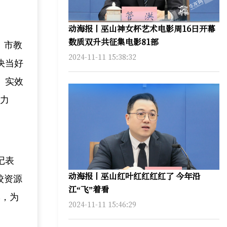
动海报丨巫山神女杯艺术电影周16日开幕
数质双升共征集电影81部
、市教
2024-11-11 15:38:32
决当好
、实效
努力
记表
动海报丨巫山红叶红红红红了 今年沿
校资源
江“飞”着看
牌，为
2024-11-11 15:46:29