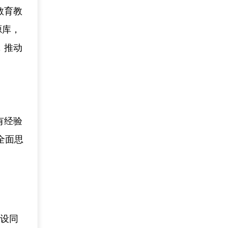
教育教
源库，
，推动
有经验
全面思
建设同