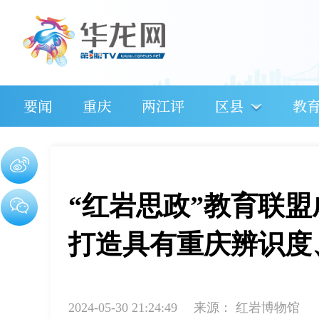
要闻
重庆
两江评
区县
教
“红岩思政”教育联盟
打造具有重庆辨识度
2024-05-30 21:24:49
来源：
红岩博物馆