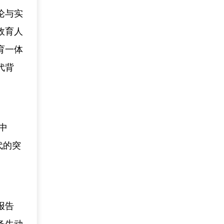
论与实
政育人
育一体
代背
中
代的突
。
报告
条生动