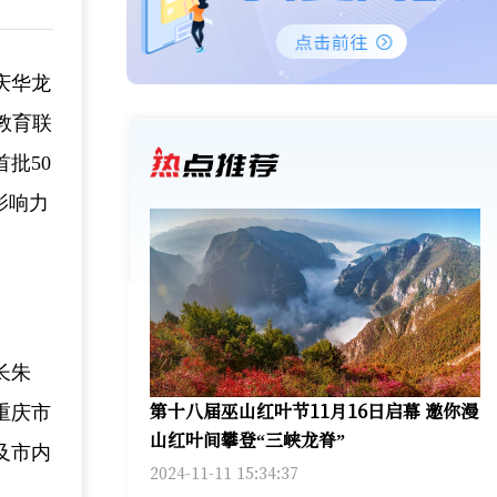
庆华龙
教育联
批50
影响力
长朱
第十八届巫山红叶节11月16日启幕 邀你漫
重庆市
山红叶间攀登“三峡龙脊”
及市内
2024-11-11 15:34:37