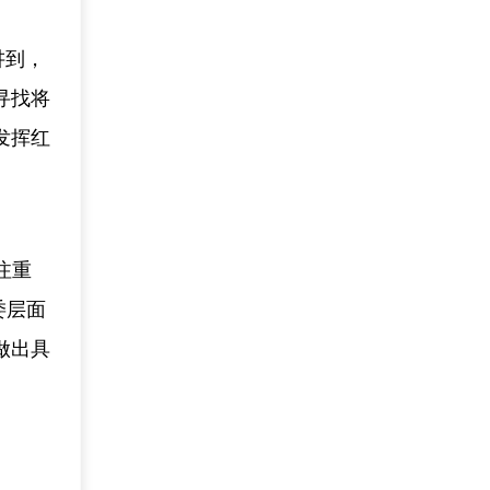
讲到，
寻找将
发挥红
注重
委层面
做出具