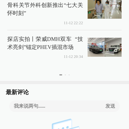
骨科关节外科创新推出“七大关
化
怀时刻”
11-12 22:22
探店实拍丨荣威DMH双车 “技
术亮剑”锚定PHEV插混市场
11-12 20:34
最新评论
我来说两句......
发送