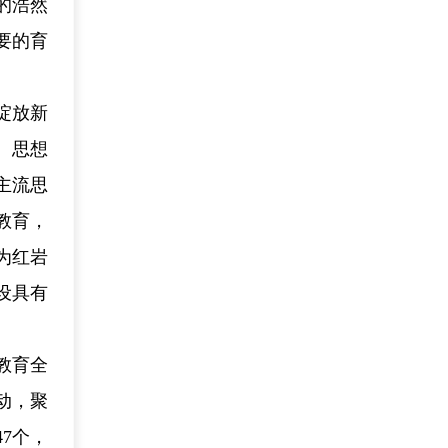
的浩然
要的育
绽放新
、思想
主流思
教育，
为红岩
设具有
教育全
动，聚
7个，