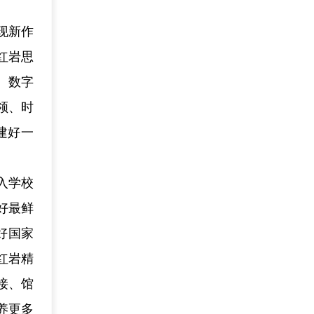
现新作
红岩思
、数字
领、时
建好一
入学校
好最鲜
好国家
红岩精
接、馆
养更多