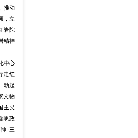
，推动
项，立
红岩院
岩精神
化中心
行走红
、动起
家文物
国主义
端思政
神“三