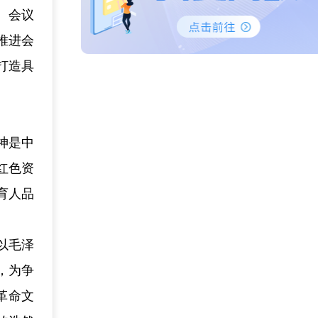
。会议
推进会
打造具
神是中
红色资
育人品
以毛泽
，为争
革命文