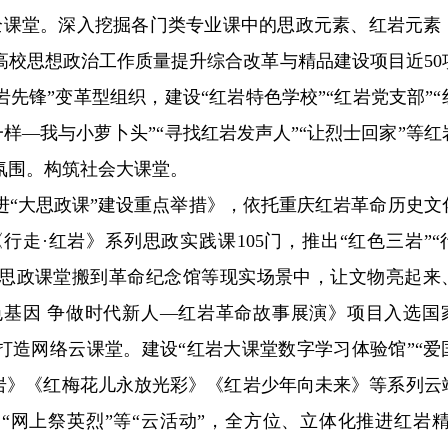
校全课堂。深入挖掘各门类专业课中的思政元素、红岩元素
高校思想政治工作质量提升综合改革与精品建设项目近50
岩先锋”变革型组织，建设“红岩特色学校”“红岩党支部”“
一样—我与小萝卜头”“寻找红岩发声人”“让烈士回家”等红
氛围。构筑社会大课堂。
进“大思政课”建设重点举措》，依托重庆红岩革命历史文
行走·红岩》系列思政实践课105门，推出“红色三岩”“
，把思政课堂搬到革命纪念馆等现实场景中，让文物亮起来
基因 争做时代新人—红岩革命故事展演》项目入选国
打造网络云课堂。建设“红岩大课堂数字学习体验馆”“爱
红岩》《红梅花儿永放光彩》《红岩少年向未来》等系列云
、“网上祭英烈”等“云活动”，全方位、立体化推进红岩精