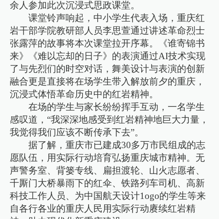
余人参加此次沉浸式思政课堂。
课堂铃声响起，中小学生代表入场，重庆红
岩干部学院教研部人员李思萱通过讲述革命烈士
张露萍的故事将本次课堂拉开序幕。《谁寄锦书
来》《难以忘却的日子》的表演通过AI技术实现
了与先烈们的时空对话，舞美设计与表演的创新
融合更是直接将在场学生带入解放前夕的重庆，
沉浸式体悟革命历史中的红岩精神。
在场的学生与家长纷纷挥手互动，一名学生
感叹道，“我深深地感受到红岩精神地巨大力量，
我觉得我们应该不断传承下去”。
据了解，重庆市已建成30多万市民组成的志
愿队伍，用实际行动培育弘扬重庆城市精神。无
声警务室、背篓专线、扁担渡轮、山火志愿者、
千厮门大桥暴雨下的红伞、铁路列车司机、高新
科技工作人员、为中国航天设计1ogo的学生等来
自各行各业的重庆人民用实际行动赓续红岩精