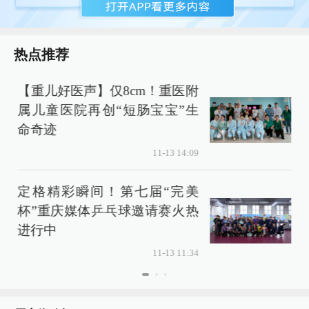
热点推荐
【重儿好医声】仅8cm！重医附
属儿童医院再创“短肠宝宝”生
命奇迹
11-13 14:09
定格精彩瞬间！第七届“完美
杯”重庆媒体乒乓球邀请赛火热
进行中
11-13 11:34