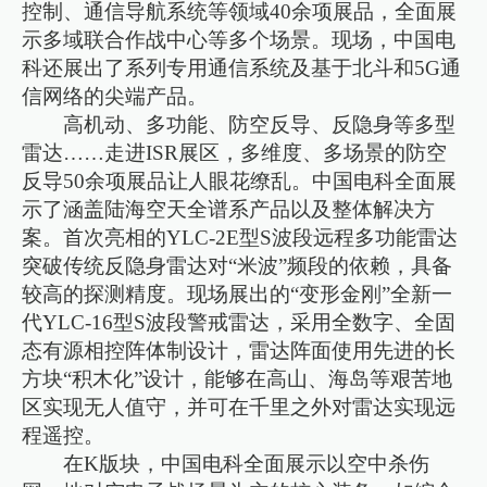
控制、通信导航系统等领域40余项展品，全面展
示多域联合作战中心等多个场景。现场，中国电
科还展出了系列专用通信系统及基于北斗和5G通
信网络的尖端产品。
高机动、多功能、防空反导、反隐身等多型
雷达……走进ISR展区，多维度、多场景的防空
反导50余项展品让人眼花缭乱。中国电科全面展
示了涵盖陆海空天全谱系产品以及整体解决方
案。首次亮相的YLC-2E型S波段远程多功能雷达
突破传统反隐身雷达对“米波”频段的依赖，具备
较高的探测精度。现场展出的“变形金刚”全新一
代YLC-16型S波段警戒雷达，采用全数字、全固
态有源相控阵体制设计，雷达阵面使用先进的长
方块“积木化”设计，能够在高山、海岛等艰苦地
区实现无人值守，并可在千里之外对雷达实现远
程遥控。
在K版块，中国电科全面展示以空中杀伤