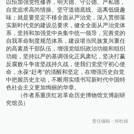
以恒加强党性修养，明大德、守公德、严私德，
自觉追求高尚情操、坚守道德底线、远离低级趣
味；就是要坚定不移全面从严治党，深入贯彻落
实新时代党的建设总要求，健全全面从严治党体
系，坚持和加强党中央集中统一领导，完善党的
自我革命制度规范体系，建设堪当民族复兴重任
的高素质干部队伍，增强党组织政治功能和组织
功能，坚持以严的基调强化正风肃纪，坚决打赢
反腐败斗争攻坚战持久战，使我们党坚守初心使
命，永葆“赶考”的清醒和坚定，在增强历史自觉
中把握历史主动，不断用实绩书写新时代中国特
色社会主义更加绚丽的华章。
（作者系重庆红岩革命历史博物馆文博副研
究馆员）
责任编辑：何杜娟