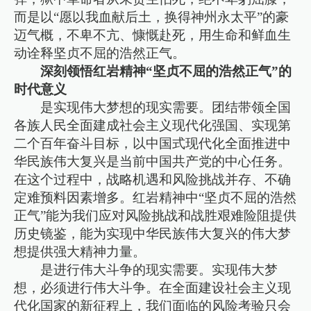
而是以“愿以我血献后土，换得神州永太平”的豪
迈气概，不卑不亢、慷慨赴死，用生命和鲜血生
动诠释坚贞不屈的浩然正气。
深刻领悟红岩精神“坚贞不屈的浩然正气”的
时代意义
是实现伟大梦想的现实需要。团结带领全国
各族人民全面建成社会主义现代化强国、实现第
二个百年奋斗目标，以中国式现代化全面推进中
华民族伟大复兴是当前中国共产党的中心任务。
在这个过程中，战略机遇和风险挑战并存、不确
定难预料因素增多。红岩精神中“坚贞不屈的浩然
正气”能为我们应对风险挑战和战胜艰难险阻提供
历史镜鉴，能为实现中华民族伟大复兴的伟大梦
想提供强大精神力量。
是进行伟大斗争的现实需要。实现伟大梦
想，必须进行伟大斗争。在全面建设社会主义现
代化国家的新征程上，我们面临的风险考验只会