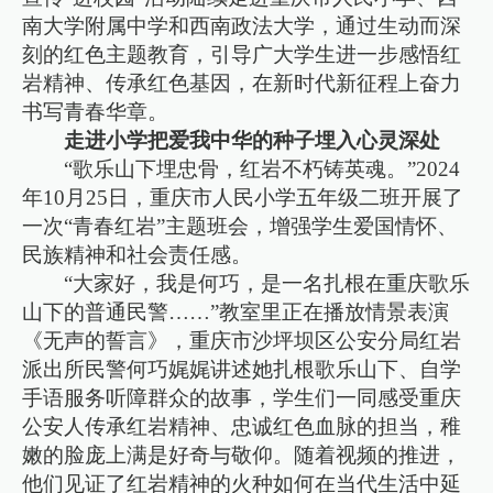
南大学附属中学和西南政法大学，通过生动而深
刻的红色主题教育，引导广大学生进一步感悟红
岩精神、传承红色基因，在新时代新征程上奋力
书写青春华章。
走进小学把爱我中华的种子埋入心灵深处
“歌乐山下埋忠骨，红岩不朽铸英魂。”2024
年10月25日，重庆市人民小学五年级二班开展了
一次“青春红岩”主题班会，增强学生爱国情怀、
民族精神和社会责任感。
“大家好，我是何巧，是一名扎根在重庆歌乐
山下的普通民警……”教室里正在播放情景表演
《无声的誓言》，重庆市沙坪坝区公安分局红岩
派出所民警何巧娓娓讲述她扎根歌乐山下、自学
手语服务听障群众的故事，学生们一同感受重庆
公安人传承红岩精神、忠诚红色血脉的担当，稚
嫩的脸庞上满是好奇与敬仰。随着视频的推进，
他们见证了红岩精神的火种如何在当代生活中延