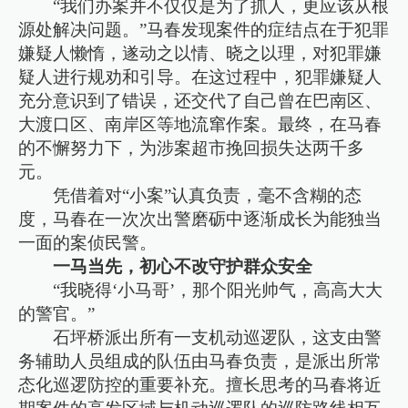
“我们办案并不仅仅是为了抓人，更应该从根
源处解决问题。”马春发现案件的症结点在于犯罪
嫌疑人懒惰，遂动之以情、晓之以理，对犯罪嫌
疑人进行规劝和引导。在这过程中，犯罪嫌疑人
充分意识到了错误，还交代了自己曾在巴南区、
大渡口区、南岸区等地流窜作案。最终，在马春
的不懈努力下，为涉案超市挽回损失达两千多
元。
凭借着对“小案”认真负责，毫不含糊的态
度，马春在一次次出警磨砺中逐渐成长为能独当
一面的案侦民警。
一马当先，初心不改守护群众安全
“我晓得‘小马哥’，那个阳光帅气，高高大大
的警官。”
石坪桥派出所有一支机动巡逻队，这支由警
务辅助人员组成的队伍由马春负责，是派出所常
态化巡逻防控的重要补充。擅长思考的马春将近