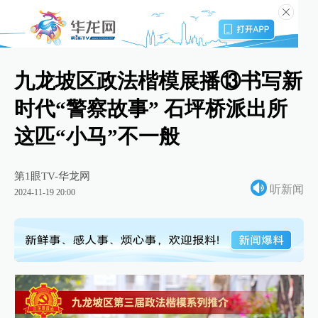
九龙坡区政法楷模展播⑬书写新
时代“警察故事” 石坪桥派出所
这匹“小马”不一般
第1眼TV-华龙网
听新闻
2024-11-19 20:00