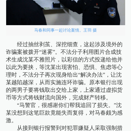
马春和同事一起讨论案情。王羽 摄
经过抽丝剥茧、深挖细查，这起涉及境外的
诈骗案被拨开“迷雾”。不法分子利用图片合成技
术生成沈某不雅照片，以彩信的方式投递给他并
以此为要挟，等沈某出现害怕、恐惧、焦虑等心
理时，不法分子再次现身给出“解决办法”，让沈
某越陷越深，从而实施连环诈骗。原本银行出现
的两男子要将钱取出交给上家，上家通过虚拟货
币等方式将钱财流向国外，完成财产转移。
“马警官，很感谢你们帮我追回了损失。”沈
某没想到这笔巨款竟能失而复得，对马春颇为感
激。
从接到银行报警到对犯罪嫌疑人采取强制措