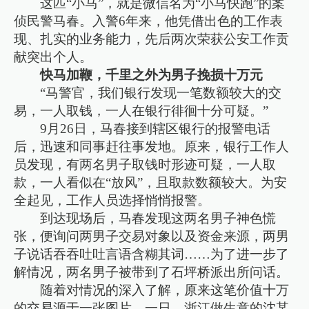
这匹“小马”，就是微信名为“小马快跑”的案
侦民警马春。入警6年来，他凭借出色的工作表
现、扎实的业务能力，先后两次荣获公安工作贡
献突出个人。
快马加鞭，千里之外为男子挽损十万元
“马警官，我们银行发现一笔数额较大的交
易，一人取钱，一人在银行徘徊十分可疑。”
9月26日，马春接到辖区银行的报警电话
后，迅速和同事赶往事发地。原来，银行工作人
员发现，有两名男子取钱时形迹可疑，一人取
款，一人看似在“放风”，且取款数额较大。为安
全起见，工作人员选择悄悄报警。
到达现场后，马春发现这两名男子神色慌
张，便询问两男子交易对象以及资金来源，两男
子说话吞吞吐吐言语含糊其词……为了进一步了
解情况，两名男子被带到了石坪桥派出所问话。
随着对情况的深入了解，原来这笔价值十万
的交易源于一张图片。一日，浙江做生意的沈某