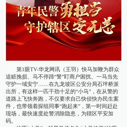
第1眼TV-华龙网讯（王羽）快马加鞭为群众
追赃挽损、马不停蹄“警”盯商户困扰、一马当先
守护一域安宁……在九龙坡区公安分局石坪桥派
出所，有这样一匹干劲十足的“小马”，在从警的
道路上飞快奔跑，不仅要求自己快侦快办民生案
件，也带领着探组同事“跑起来”，第一时间赶赴
现场，最快速度处警消除隐患，为辖区平安加
码。