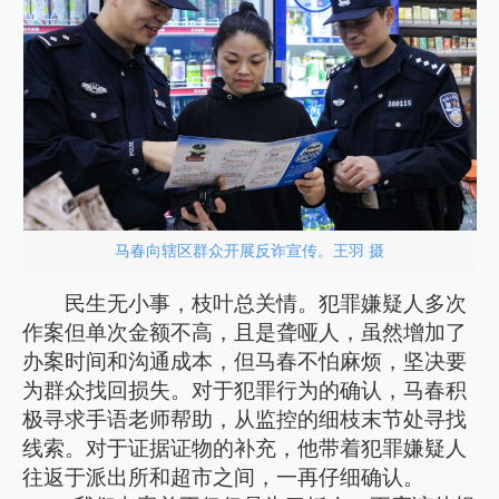
马春向辖区群众开展反诈宣传。王羽 摄
民生无小事，枝叶总关情。犯罪嫌疑人多次
作案但单次金额不高，且是聋哑人，虽然增加了
办案时间和沟通成本，但马春不怕麻烦，坚决要
为群众找回损失。对于犯罪行为的确认，马春积
极寻求手语老师帮助，从监控的细枝末节处寻找
线索。对于证据证物的补充，他带着犯罪嫌疑人
往返于派出所和超市之间，一再仔细确认。