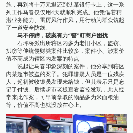
施，再到将十万元退还到沈某银行卡上，这一系
列工作马春仅仅用4天就顺利完成。他凭借着精
湛业务能力、雷厉风行作风，用行动为群众筑起
了一道安全防线。
马不停蹄，破案有力“警”盯商户困扰
石坪桥派出所辖区内多为老旧小区，盗窃、
扒窃等传统侵财类案件比较多，案件小、涉案价
值不高成为辖区内发案的特点。
说起让马春印象深刻的案件，他分享到辖区
内某超市被盗的案子。犯罪嫌疑人员是一位残疾
人，起初被收银员发现未给钱，但其表示只是忘
记了付钱。后续超市老板查看监控发现，此人经
常来此作案，可早前拿取的物品多为米面粮油
等，价值不高也就没放在心上。