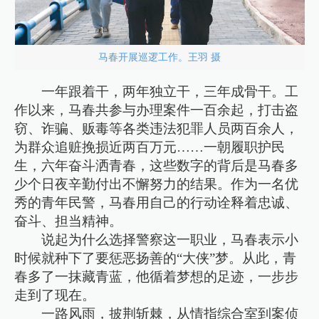
马春开展巡逻工作。王羽 摄
一年跟着干，两年独立干，三年成骨干。工
作以来，马春共参与办理案件一百余起，打击盗
窃、诈骗、贩毒等各类违法犯罪人员两百余人，
为群众追赃挽损近两百万元……一朝履职护民
生，六年奋斗洒青春，这些数字的背后是马春多
少个日夜辛勤付出不懈努力的结果。作为一名优
秀的青年民警，马春用自己的行动诠释着忠诚、
奋斗、担当精神。
说起为什么选择警察这一职业，马春表示小
时候就种下了要惩恶扬善的“大侠”梦。从此，青
春多了一抹藏青蓝，他循着梦想的足迹，一步步
走到了现在。
一路风雨，披荆斩棘，从情指综合室到案侦