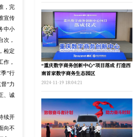
准，完
准宣传
务中小
台次，
，检定
工作，
“重庆数字商务创新中心”项目落成 打造西
南首家数字商务生态园区
季”行
2024-11-19 18:04:21
督”力
正、诚
持续开
面向不