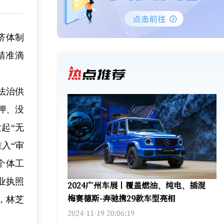
济体制
精准滴
法治供
押、没
起“无
入“审
个体工
业执照
2024广州车展丨覆盖燃油、纯电、插混
梅赛德斯-奔驰携29款车型亮相
，林芝
2024-11-19 20:06:19