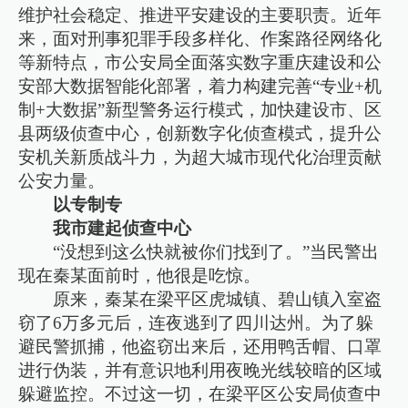
维护社会稳定、推进平安建设的主要职责。近年
来，面对刑事犯罪手段多样化、作案路径网络化
等新特点，市公安局全面落实数字重庆建设和公
安部大数据智能化部署，着力构建完善“专业+机
制+大数据”新型警务运行模式，加快建设市、区
县两级侦查中心，创新数字化侦查模式，提升公
安机关新质战斗力，为超大城市现代化治理贡献
公安力量。
以专制专
我市建起侦查中心
“没想到这么快就被你们找到了。”当民警出
现在秦某面前时，他很是吃惊。
原来，秦某在梁平区虎城镇、碧山镇入室盗
窃了6万多元后，连夜逃到了四川达州。为了躲
避民警抓捕，他盗窃出来后，还用鸭舌帽、口罩
进行伪装，并有意识地利用夜晚光线较暗的区域
躲避监控。不过这一切，在梁平区公安局侦查中