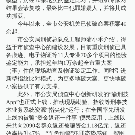
模型，历经30余轮次的鉴定比对，并组织专家对
结果会诊复核，最终比中犯罪嫌疑人，并将其成
功抓获。
今年以来，全市公安机关已侦破命案积案40
余起。
市公安局刑侦总队总工程师蒲小禾介绍，得
益于市侦查中心的建设发展，目前重庆刑侦已具
备痕迹、电子物证等11大专业70多个项目的检验
鉴定能力，承担起年均1万余起全市重大案
（事）件的现场勘查及物证鉴定工作。同时引进
新型指纹比对模式，为更多地破大案、更快地破
小案提供了有力支撑。
此外，市公安局侦查中心创新研发的“渝刑技
App”也正式上线，推动现场勘验、指纹等刑事技
术业务系统资源“指尖化”运行；在全国率先研发
上线的被骗“资金返还一件事”便民应用，上线以
来共向2090名群众返还被骗资金1.18亿元，返还
效率提升47%。“五色预警”犯罪态势感知、智图