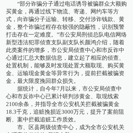
“部分诈骗分子通过电话诱导被骗群众大额购
买黄金，再通过线下物流、寄递、网约车等方
式，向诈骗分子运输、转移、交付涉诈钱款、黄
金，整个诈骗过程存在较强的隐蔽性，识别预警
打击存在一定难度。”市公安局刑侦总队电信网络
新型违法犯罪侦查支队副支队长颜鸿介绍，随着
此类案件的增多，市公安局侦查中心和市反诈中
心通过汇总大数据信息，建立起了相应的侦查、
处置机制，能够及时发现处置大额取现、购买黄
金、运输现金黄金等异常行为，提前拦截被骗资
金，最大限度挽回群众损失。
据统计，自今年7月以来，市公安局侦查中
心和市反诈中心已累计研判涉黄金、取现线索
2100余条，并指导全市公安机关拦截被骗黄金
18.3千克，追赃挽损近3000万元，提升了案前阻
断、案中拦截追赃工作质效。
市、区县两级侦查中心，成为全市公安机关