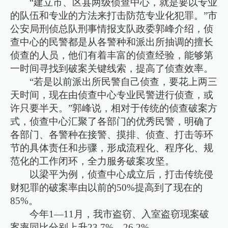
“建立市、区县两级侦查中心，就是要以专业
的队伍和专业的方法来打击防范专业化犯罪。”市
公安局刑侦总队刑事情报支队政委郭峰介绍，侦
查中心的民警都是从各警种和派出所抽调的擅长
侦查的人员，他们有着丰富的侦查经验，能够第
一时间寻找到破案关键线索，提高了侦查效率。
“若是以前派出所民警自己侦查，要花上两三
天时间，现在由侦查中心专业民警进行侦查，或
许只要半天。”郭峰说，相对于传统的侦查破案方
式，侦查中心汇聚了各部门的优秀民警，明确了
各部门、各警种在接警、摸排、侦查、打击等环
节的具体责任和步骤，形成流程化、程序化、规
范化的工作闭环，全力服务破案攻坚。
以梁平为例，侦查中心成立后，打击传统侵
财犯罪的破案率由以前的50%提高到了现在的
85%。
今年1—11月，我市盗窃、入室盗窃现案破
案率同比分别上升23.7%、26.2%。