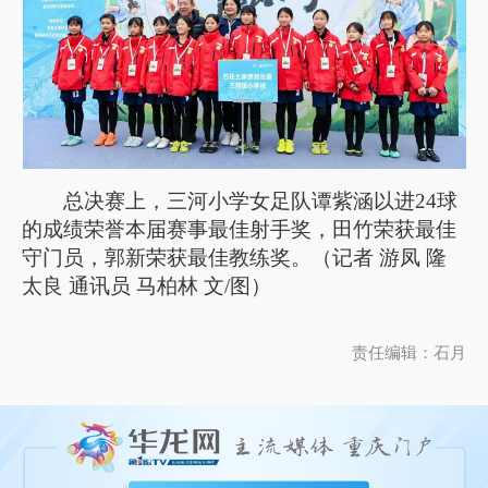
总决赛上，三河小学女足队谭紫涵以进24球
的成绩荣誉本届赛事最佳射手奖，田竹荣获最佳
守门员，郭新荣获最佳教练奖。（记者 游凤 隆
太良 通讯员 马柏林 文/图）
责任编辑：石月