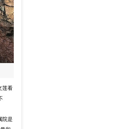
文莲看
不
属院是