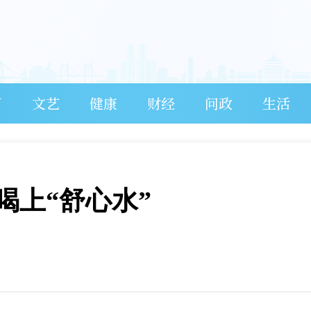
育
文艺
健康
财经
问政
生活
喝上“舒心水”