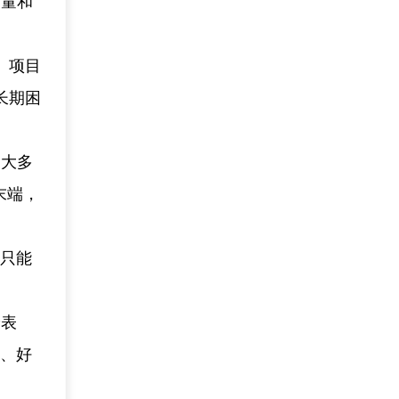
质量和
。项目
长期困
，大多
末端，
就只能
纷表
事、好