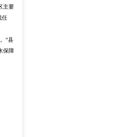
区主要
成任
。”县
水保障