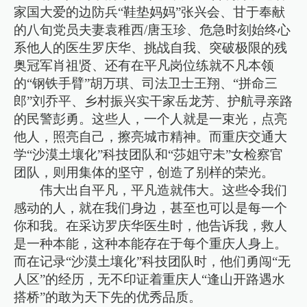
家国大爱的边防兵“鞋垫妈妈”张兴会、甘于奉献
的八旬党员夫妻袁稚西/唐玉珍、危急时刻始终心
系他人的医生罗庆华、挑战自我、突破极限的残
奥冠军肖祖贤、还有在平凡岗位练就不凡本领
的“钢铁手臂”胡万琪、司法卫士王翔、“拼命三
郎”刘乔平、乡村振兴实干家岳龙芳、护航寻亲路
的民警彭勇。这些人，一个人就是一束光，点亮
他人，照亮自己，擦亮城市精神。而重庆交通大
学“沙漠土壤化”科技团队和“莎姐守未”女检察官
团队，则用集体的坚守，创造了别样的荣光。
伟大出自平凡，平凡造就伟大。这些令我们
感动的人，就在我们身边，甚至也可以是每一个
你和我。在采访罗庆华医生时，他告诉我，救人
是一种本能，这种本能存在于每个重庆人身上。
而在记录“沙漠土壤化”科技团队时，他们勇闯“无
人区”的经历，无不印证着重庆人“逢山开路遇水
搭桥”的敢为天下先的优秀品质。