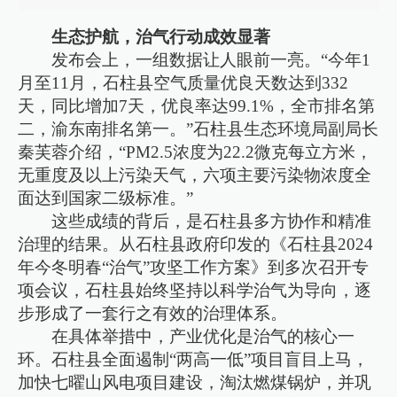
生态护航，治气行动成效显著
发布会上，一组数据让人眼前一亮。“今年1
月至11月，石柱县空气质量优良天数达到332
天，同比增加7天，优良率达99.1%，全市排名第
二，渝东南排名第一。”石柱县生态环境局副局长
秦芙蓉介绍，“PM2.5浓度为22.2微克每立方米，
无重度及以上污染天气，六项主要污染物浓度全
面达到国家二级标准。”
这些成绩的背后，是石柱县多方协作和精准
治理的结果。从石柱县政府印发的《石柱县2024
年今冬明春“治气”攻坚工作方案》到多次召开专
项会议，石柱县始终坚持以科学治气为导向，逐
步形成了一套行之有效的治理体系。
在具体举措中，产业优化是治气的核心一
环。石柱县全面遏制“两高一低”项目盲目上马，
加快七曜山风电项目建设，淘汰燃煤锅炉，并巩