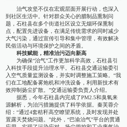
治气攻坚不仅在宏观层面开展行动，也深入
到社区生活中。针对群众关心的腊制品熏制问
题，石柱县在多个街道社区设立无烟环保熏制
点，配置先进设备，在满足传统需求的同时减少
大气污染，通过宣传引导和集中管理，有效解决
民俗活动与环境保护之间的矛盾。
科技赋能，精准治污迈向新高
为确保“治气”工作更加科学高效，石柱县引
入科技手段提升治理水平。石柱县交通运输委引
入空气质量监测设备，并实时调整施工策略。“我
们在工地配备雾炮机和冲洗设备，利用新技术有
效抑制扬尘扩散。”交通运输委负责人介绍。
据悉，今年石柱县内完成了PM2.5和臭氧来
源解析，为治污措施提供了科学依据。秦芙蓉介
绍：“通过4套秸秆高空瞭望系统，及时发现并处
置露天焚烧问题。”此外，“巴渝治气”平台的贯通
应用，实现了污染应对、扬尘管控和工业废气治