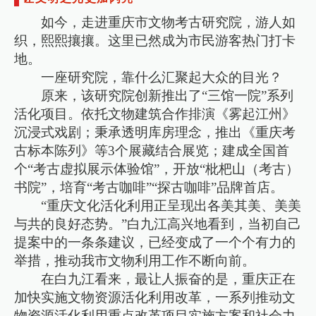
如今，走进重庆市文物考古研究院，游人如
织，熙熙攘攘。这里已然成为市民游客热门打卡
地。
一座研究院，靠什么汇聚起大众的目光？
原来，该研究院创新推出了“三馆一院”系列
活化项目。依托文物建筑合作排演《雾起江州》
沉浸式戏剧；秉承透明库房理念，推出《重庆考
古标本陈列》等3个展藏结合展览；建成全国首
个“考古虚拟展示体验馆”，开放“枇杷山（考古）
书院”，培育“考古咖啡”“探古咖啡”品牌首店。
“重庆文化活化利用正呈现出各美其美、美美
与共的良好态势。”白九江高兴地看到，当初自己
提案中的一条条建议，已经变成了一个个有力的
举措，推动我市文物利用工作不断向前。
在白九江看来，最让人振奋的是，重庆正在
加快实施文物资源活化利用改革，一系列推动文
物资源活化利用重点改革项目实施方案和社会力