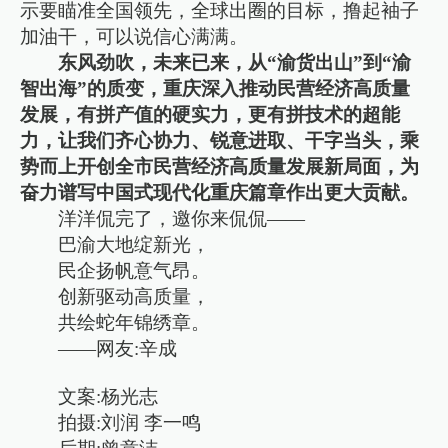
示要瞄准全国领先，全球出圈的目标，撸起袖子
加油干，可以说信心满满。
东风劲吹，未来已来，从“渝货出山”到“渝
智出海”的质变，重庆深入推动民营经济高质量
发展，有拼产值的硬实力，更有拼技术的超能
力，让我们齐心协力、锐意进取、干字当头，乘
势而上开创全市民营经济高质量发展新局面，为
奋力谱写中国式现代化重庆篇章作出更大贡献。
洋洋侃完了，邀你来侃侃——
巴渝大地绽新光，
民企扬帆意气昂。
创新驱动高质量，
共绘蛇年锦绣章。
——网友:辛成
文案:杨光志
拍摄:刘润 李一鸣