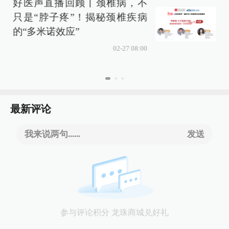
好医声直播回顾丨颈椎病，不
只是“脖子疼”！揭秘颈椎疾病
增
的“多米诺效应”
02-27 08:00
最新评论
我来说两句......
发送
参与评论积分 龙珠商城兑好礼