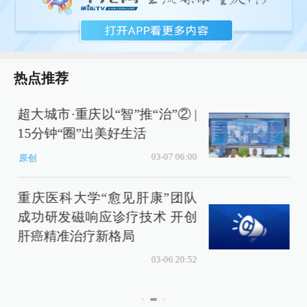
热点推荐
超大城市·重庆以“智”推“治”② |
15分钟“圈”出美好生活
价
03-07 06:00
原创
重庆医科大学“愈见肝康”团队
成功研发磁响应诊疗技术 开创
肝癌精准治疗新格局
03-06 20:52