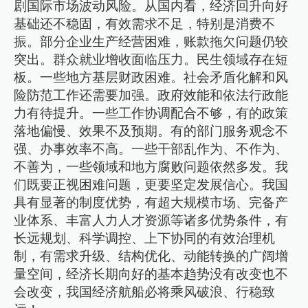
剧国际市场波动风险。从国内看，经济回升向好
基础还不稳固，有效需求不足，特别是消费不
振。部分企业生产经营困难，账款拖欠问题仍较
突出。群众就业增收面临压力。民生领域存在短
板。一些地方基层财政困难。社会矛盾化解和风
险防范工作还需要加强。政府效能和依法行政能
力有待提升。一些工作协调配合不够，有的政策
落地偏慢、效果不及预期。有的部门服务观念不
强、办事效率不高。一些干部乱作为、不作为、
不善为，一些领域和地方腐败问题依然多发。我
们既要正视困难问题，更要坚定发展信心。我国
具有显著的制度优势，有超大规模市场、完备产
业体系、丰富人力人才资源等诸多优势条件，有
长远规划、科学调控、上下协同的有效治理机
制，有需求升级、结构优化、动能转换的广阔增
量空间，经济长期向好的基本趋势没有改变也不
会改变，我国经济航船必将乘风破浪、行稳致