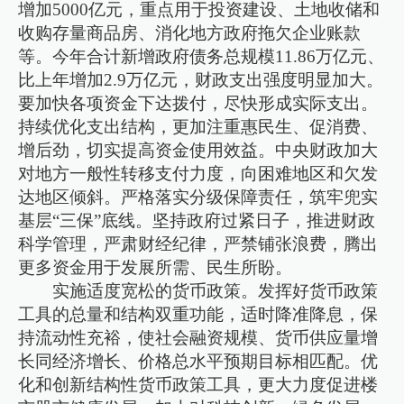
增加5000亿元，重点用于投资建设、土地收储和
收购存量商品房、消化地方政府拖欠企业账款
等。今年合计新增政府债务总规模11.86万亿元、
比上年增加2.9万亿元，财政支出强度明显加大。
要加快各项资金下达拨付，尽快形成实际支出。
持续优化支出结构，更加注重惠民生、促消费、
增后劲，切实提高资金使用效益。中央财政加大
对地方一般性转移支付力度，向困难地区和欠发
达地区倾斜。严格落实分级保障责任，筑牢兜实
基层“三保”底线。坚持政府过紧日子，推进财政
科学管理，严肃财经纪律，严禁铺张浪费，腾出
更多资金用于发展所需、民生所盼。
实施适度宽松的货币政策。发挥好货币政策
工具的总量和结构双重功能，适时降准降息，保
持流动性充裕，使社会融资规模、货币供应量增
长同经济增长、价格总水平预期目标相匹配。优
化和创新结构性货币政策工具，更大力度促进楼