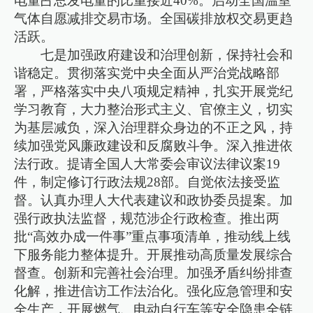
电量占总发电量的比重接近40%。启动全国温室
气体自愿减排交易市场。全国碳排放权交易更趋
活跃。
七是加强政府建设和治理创新，保持社会和
谐稳定。贯彻落实党中央全面从严治党战略部
署，严格落实中央八项规定精神，扎实开展党纪
学习教育，大力整治形式主义、官僚主义，切实
为基层减负，深入治理群众身边的不正之风，持
续加强党风廉政建设和反腐败斗争。深入推进依
法行政。提请全国人大常委会审议法律议案19
件，制定修订行政法规28部。自觉依法接受监
督。认真办理人大代表建议和政协委员提案。加
强行政执法监督，规范涉企行政检查。推出两
批“高效办成一件事”重点事项清单，推动线上线
下服务能力整体提升。开展推动高质量发展综合
督查。创新和完善社会治理。加强矛盾纠纷排查
化解，推进信访工作法治化。强化应急管理和安
全生产，开展燃气、电动自行车等安全隐患全链