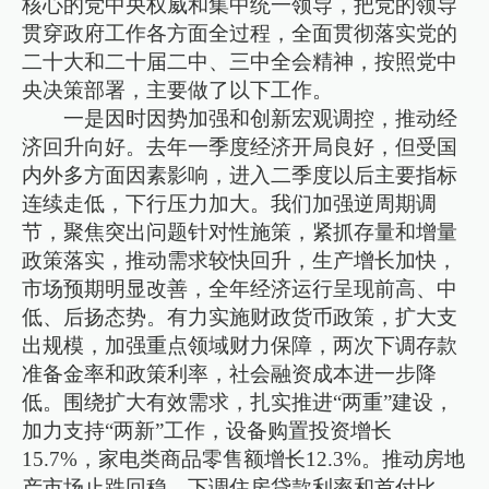
核心的党中央权威和集中统一领导，把党的领导
贯穿政府工作各方面全过程，全面贯彻落实党的
二十大和二十届二中、三中全会精神，按照党中
央决策部署，主要做了以下工作。
一是因时因势加强和创新宏观调控，推动经
济回升向好。去年一季度经济开局良好，但受国
内外多方面因素影响，进入二季度以后主要指标
连续走低，下行压力加大。我们加强逆周期调
节，聚焦突出问题针对性施策，紧抓存量和增量
政策落实，推动需求较快回升，生产增长加快，
市场预期明显改善，全年经济运行呈现前高、中
低、后扬态势。有力实施财政货币政策，扩大支
出规模，加强重点领域财力保障，两次下调存款
准备金率和政策利率，社会融资成本进一步降
低。围绕扩大有效需求，扎实推进“两重”建设，
加力支持“两新”工作，设备购置投资增长
15.7%，家电类商品零售额增长12.3%。推动房地
产市场止跌回稳，下调住房贷款利率和首付比