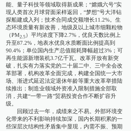
能、量子科技等领域取得新成果；“嫦娥六号”实
现人类首次月球背面采样返回，“梦想”号大洋钻
探船建成入列；技术合同成交额增长11.2%。生
态环境质量有新改善，地级及以上城市细颗粒物
（PM
）平均浓度下降2.7%，优良天数比例上
2.5
升至87.2%，地表水优良水质断面比例提高到
90.4%；单位国内生产总值能耗降幅超过3%；可
再生能源新增装机3.7亿千瓦。改革开放有新突
破，扎实有力落实党的二十届二中、三中全会改
革部署，机构改革全面完成，构建全国统一大市
场、渐进式延迟法定退休年龄等重大改革举措陆
续推出；制造业领域外资准入限制措施全部取
消，共建“一带一路”贸易投资合作不断扩容升
级。
回顾过去一年，成绩来之不易。外部环境变
化带来的不利影响持续加深，国内长期积累的一
些深层次结构性矛盾集中显现，内需不振、预期