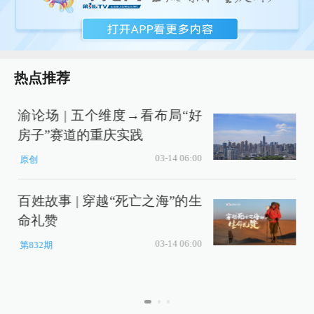
热点推荐
渝论场 | 五个维度→看布局“好
视
房子”赛道的重庆实践
03-14 06:00
原创
百姓故事 | 穿越“死亡之海”的生
命礼赞
03-14 06:00
第832期