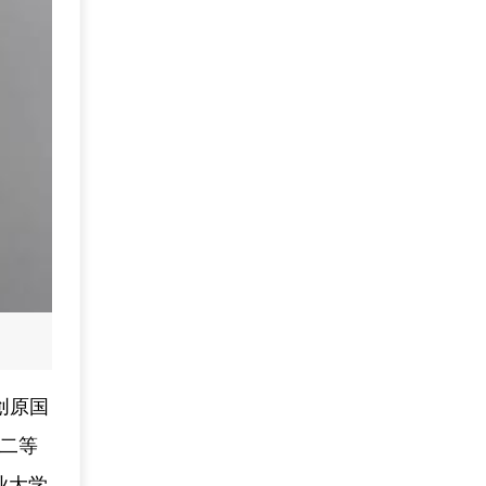
创原国
赛二等
业大学