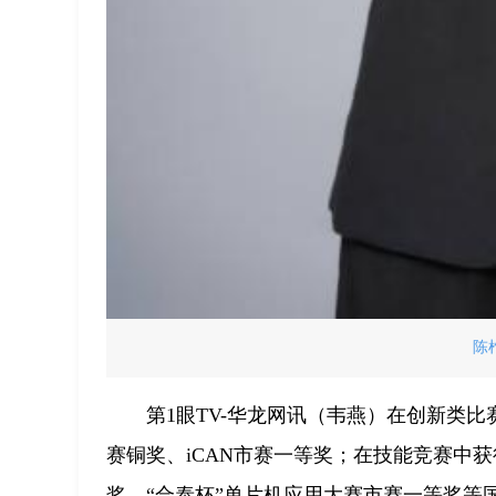
陈
第1眼TV-华龙网讯（韦燕）在创新类
赛铜奖、iCAN市赛一等奖；在技能竞赛中
奖、“合泰杯”单片机应用大赛市赛一等奖等