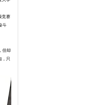
级竞赛
奋斗
，但却
知，只