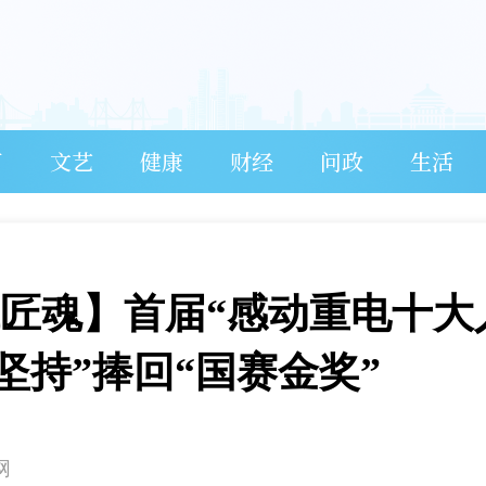
育
文艺
健康
财经
问政
生活
代匠魂】首届“感动重电十大
坚持”捧回“国赛金奖”
网