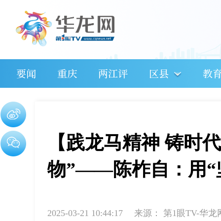
要闻
重庆
两江评
区县
教
【践龙马精神 铸时
物”——陈柞自：用“
2025-03-21 10:44:17
来源：
第1眼TV-华龙