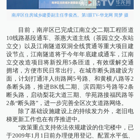
南岸区住房城乡建委副主任李俊杰。第1眼TV-华龙网 简梦 摄
目前，南岸区已完成江南立交二期工程匝道
10线路基段通车、茶惠大道主线（茶园立交-东站
立交）以及江南隧道双洞全线贯通等重大项目建
设节点，江南隧道将于今年年底建成通车，江南
立交改造项目将新投用5条匝道，有效缓解交通
拥堵，方便市民日常出行。在城市断头路建设方
面，计划打通洋人街路网5号路、和黄横八路等2
条断头路，推进BK线二期、滨四期5号路等2条
断头路，启动梨花大道三期、学苑路接福民路等
2条“断头路”，进一步完善全区次支道路网络。
除了基础设施建设上的持续发力外，老旧电
梯更新工作也在有序推进中。
“政策重点支持依法依规建设的住宅楼中，已
于2009年1月1日前办理使用登记、配置水平低、