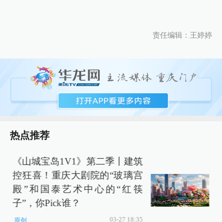
责任编辑：王婷婷
热点推荐
《山城宝岛1V1》第二季丨建筑
控狂喜！重庆大剧院的“玻璃宫
殿”和国泰艺术中心的“红筷
子”，你Pick谁？
03-27 18:35
原创