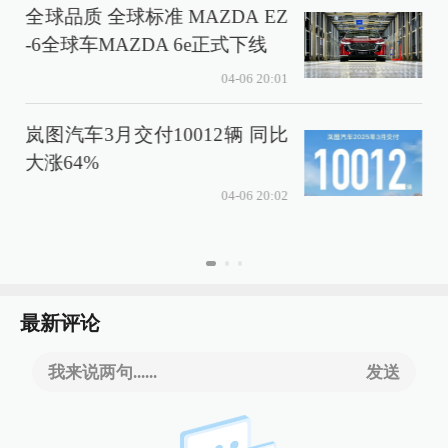
全球品质 全球标准 MAZDA EZ
“
-6全球车MAZDA 6e正式下线
I
04-06 20:01
岚图汽车3月交付10012辆 同比
大涨64%
04-06 20:02
最新评论
我来说两句......
发送