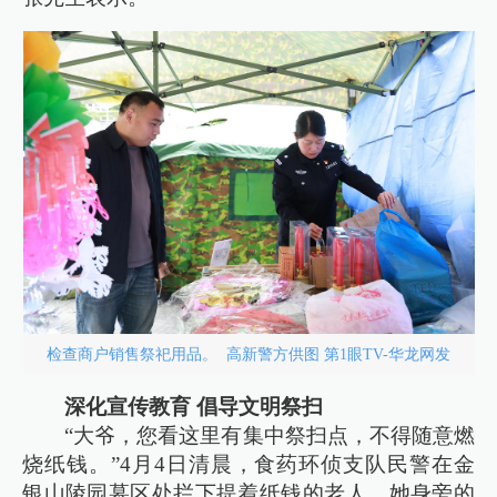
检查商户销售祭祀用品。 高新警方供图 第1眼TV-华龙网发
深化宣传教育 倡导文明祭扫
“大爷，您看这里有集中祭扫点，不得随意燃
烧纸钱。”4月4日清晨，食药环侦支队民警在金
银山陵园墓区处拦下提着纸钱的老人。她身旁的