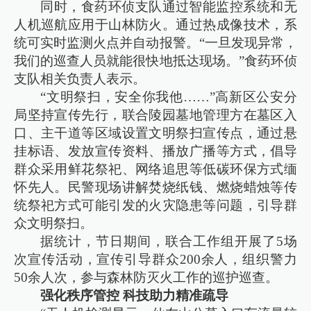
同时，食药环侦支队通过智能监控系统和无
人机巡航应用于山林防火。通过热成像技术，系
统可实时监测火点并自动报警。“一旦发现异常，
我们的巡查人员就能很快地抵达现场。”食药环侦
支队相关负责人表示。
“文明祭扫，安全你我他……”高新区公安分
局坚持宣传先行，联合陵园墓地管理方在墓区入
口、主干道等区域设置文明祭扫宣传点，通过悬
挂标语、发放宣传资料、播放广播等方式，倡导
群众采用鲜花祭祀、网络追思等低碳环保方式缅
怀先人。民警现场讲解焚烧纸钱、燃烧蜡烛等传
统祭祀方式可能引发的火灾隐患等问题，引导群
众文明祭扫。
据统计，节日期间，联合工作组开展了5场
次宣传活动，宣传引导群众200余人，组织警力
50余人次，参与森林防灭火工作的巡护巡查。
强化秩序管控 科技助力精准疏导