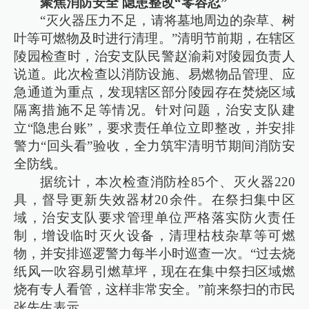
聚焦消防安全 隐患整改“零容忍”
“灭火器压力不足，请将墓地周边的杂草、树
叶等可燃物及时进行清理。”清明节前期，在辖区
陵园检查时，治安支队民警赵渝莉对陵园负责人
说道。此次检查以消防设施、易燃物品管理、应
急通道为重点，发现辖区部分陵园存在焚烧区域
隔离措施不足等情况。针对问题，治安支队建
立“隐患台账”，要求责任单位立即整改，并安排
警力“回头看”验收，全力筑牢清明节期间消防安
全防线。
据统计，本次检查消防栓85个、灭火器220
具，督导更新失效器材20余件。在祭扫集中区
域，治安支队要求管理单位严格落实防火责任
制，增设临时灭火设备，清理枯枝杂草等可燃
物，并安排巡逻警力每半小时巡查一次。“过去烧
纸风一吹容易引燃草坪，现在在集中祭扫区域燃
烧有专人看管，这样非常安全。”前来祭扫的市民
张先生表示。