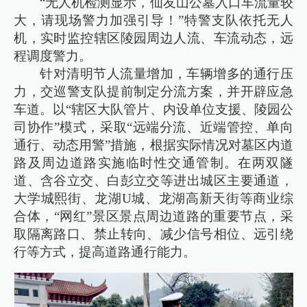
“无人机检测显示，仙友山公墓入口车流量较
大，请现场警力加强引导！”特警支队依托无人
机，实时监控辖区陵园周边人流、车流动态，远
程调度警力。
针对清明节人流量增加，车辆增多的通行压
力，交巡警支队提前制定分流方案，并开辟应急
车道。以“辖区大队管片、内设单位支援、陵园公
司协作”模式，采取“远端分流、近端管控、单向
通行、动态用警”措施，根据实际情况对墓区内道
路及周边道路实施临时性交通管制。在两双隧
道、含谷立交、白彭立交等进出城区主要通道，
大学城熙街、龙湖U城、龙湖高新天街等商业综
合体，“网红”景区景点周边道路的重要节点，采
取隔离路口、禁止转向、减少信号相位、远引绕
行等方式，提高道路通行能力。