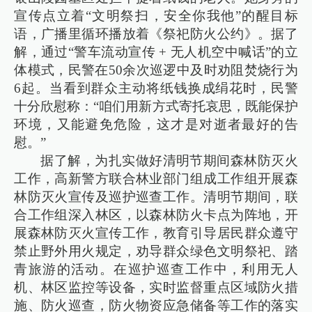
宣传点立着“文明祭扫，安全你我他”的醒目标
语，广播里循环播放着《祭祀防火公约》。据了
解，通过“警车流动宣传 + 无人机空中喊话”的立
体模式，民警在50余次巡逻中及时劝阻焚烧行为
6起。当看到群众主动将纸钱换成绢花时，民警
十分欣慰称：“咱们用新方式寄托哀思，既能保护
环境，又能避免危险，这才是对逝者最好的告
慰。”
据了解，为扎实做好清明节期间森林防灭火
工作，高新警方联合林业部门组成工作组开展森
林防灭火宣传及巡护巡查工作。清明节期间，联
合工作组深入林区，以森林防火卡点为阵地，开
展森林防灭火宣传工作，教育引导居民群众遵守
禁止野外用火规定，劝导群众绿色文明祭祀、踏
青旅游的活动。在巡护巡查工作中，利用无人
机、林区监控等设备，实时监督重点区域防火措
施、防火巡查，防火物资应急储备等工作的落实