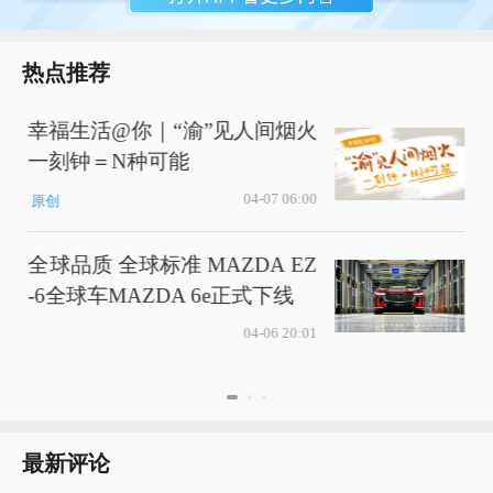
热点推荐
幸福生活@你｜“渝”见人间烟火
一刻钟＝N种可能
04-07 06:00
原创
“
全球品质 全球标准 MAZDA EZ
I
-6全球车MAZDA 6e正式下线
04-06 20:01
最新评论